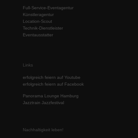
Inhalte von Videoplattformen und Social-Media-Plattformen werden
Full-Service-Eventagentur
standardmäßig blockiert. Wenn Cookies von externen Medien akzeptiert
Künstleragentur
werden, bedarf der Zugriff auf diese Inhalte keiner manuellen Einwilligung
Location-Scout
mehr.
Technik-Dienstleister
Cookie-Informationen anzeigen
Eventausstatter
powered by Borlabs Cookie
Datenschutzerklärung
Impressum
Links
erfolgreich feiern auf Youtube
erfolgreich feiern auf Facebook
Panorama Lounge Hamburg
Jazztrain Jazzfestival
Nachhaltigkeit leben!