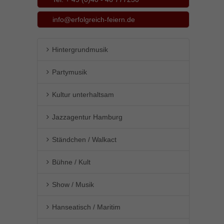
Inhalte von Videoplattformen und Social-Media-Plattformen werden
info@erfolgreich-feiern.de
standardmäßig blockiert. Wenn Cookies von externen Medien akzeptiert
werden, bedarf der Zugriff auf diese Inhalte keiner manuellen Einwilligung
mehr.
Hintergrundmusik
Cookie-Informationen anzeigen
powered by Borlabs Cookie
Datenschutzerklärung
Impressum
Partymusik
Kultur unterhaltsam
Jazzagentur Hamburg
Ständchen / Walkact
Bühne / Kult
Show / Musik
Hanseatisch / Maritim