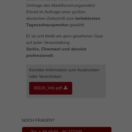
können Ihre Einwilligung zu ganzen Kategorien geben oder sich
Umfrage des Marktforschungsinstitut
weitere Informationen anzeigen lassen und so nur bestimmte
Emnid im Auftrage einer großen
Cookies auswählen.
deutschen Zeitschrift zum
beliebtesten
Tagesschausprecher
gewählt.
Alle akzeptieren
Speichern
Er ist und bleibt ein gern gesehener Gast
Zurück
auf jeder Veranstaltung.
Datenschutzeinstellungen
Seriös, Charmant und absolut
Essenziell (1)
professionell.
Essenzielle Cookies ermöglichen grundlegende Funktionen und sind für
die einwandfreie Funktion der Website erforderlich.
Künstler-Information zum Ausdrucken
Cookie-Informationen anzeigen
oder Verschicken:
Marketing (1)
Mar
00116_Info.pdf
Marketing-Cookies werden von Drittanbietern oder Publishern verwendet,
um personalisierte Werbung anzuzeigen. Sie tun dies, indem sie
Besucher über Websites hinweg verfolgen.
Cookie-Informationen anzeigen
NOCH FRAGEN?
Externe Medien (5)
Ext
Tel. + 49 (0)40 - 46 777230