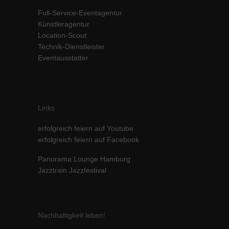
Inhalte von Videoplattformen und Social-Media-Plattformen werden
Full-Service-Eventagentur
standardmäßig blockiert. Wenn Cookies von externen Medien akzeptiert
Künstleragentur
werden, bedarf der Zugriff auf diese Inhalte keiner manuellen Einwilligung
Location-Scout
mehr.
Technik-Dienstleister
Cookie-Informationen anzeigen
Eventausstatter
powered by Borlabs Cookie
Datenschutzerklärung
Impressum
Links
erfolgreich feiern auf Youtube
erfolgreich feiern auf Facebook
Panorama Lounge Hamburg
Jazztrain Jazzfestival
Nachhaltigkeit leben!