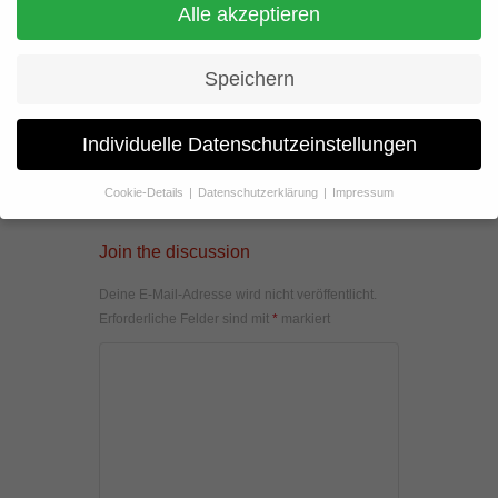
Alle akzeptieren
Speichern
Individuelle Datenschutzeinstellungen
Cookie-Details
Datenschutzerklärung
Impressum
Datenschutzeinstellungen
Join the discussion
Wenn Sie unter 16 Jahre alt sind und Ihre Zustimmung zu
freiwilligen Diensten geben möchten, müssen Sie Ihre
Deine E-Mail-Adresse wird nicht veröffentlicht.
Erziehungsberechtigten um Erlaubnis bitten.
Erforderliche Felder sind mit
*
markiert
Wir verwenden Cookies und andere Technologien auf unserer
Website. Einige von ihnen sind essenziell, während andere uns
helfen, diese Website und Ihre Erfahrung zu verbessern.
Personenbezogene Daten können verarbeitet werden (z. B. IP-
Adressen), z. B. für personalisierte Anzeigen und Inhalte oder
Anzeigen- und Inhaltsmessung.
Weitere Informationen über die
Verwendung Ihrer Daten finden Sie in unserer
Datenschutzerklärung
.
Hier finden Sie eine Übersicht über alle verwendeten Cookies. Sie