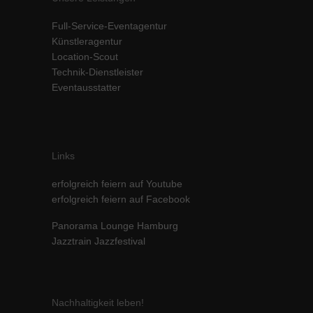
Inhalte von Videoplattformen und Social-Media-Plattformen werden
Full-Service-Eventagentur
standardmäßig blockiert. Wenn Cookies von externen Medien akzeptiert
werden, bedarf der Zugriff auf diese Inhalte keiner manuellen Einwilligung
Künstleragentur
mehr.
Location-Scout
Technik-Dienstleister
Cookie-Informationen anzeigen
Eventausstatter
powered by Borlabs Cookie
Datenschutzerklärung
Impressum
Links
erfolgreich feiern auf Youtube
erfolgreich feiern auf Facebook
Panorama Lounge Hamburg
Jazztrain Jazzfestival
Nachhaltigkeit leben!