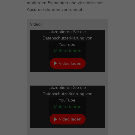
modernen Elementen und zirzensischen
Inhalte von Videoplattformen und Social-Media-Plattformen werden
Ausdrucksformen verfremdet.
standardmäßig blockiert. Wenn Cookies von externen Medien akzeptiert
werden, bedarf der Zugriff auf diese Inhalte keiner manuellen Einwilligung
mehr.
Video:
Mit dem Laden des Videos
Cookie-Informationen anzeigen
akzeptieren Sie die
Datenschutzerklärung von
powered by Borlabs Cookie
Datenschutzerklärung
Impressum
YouTube.
Mehr erfahren
Video laden
YouTube immer entsperren
Mit dem Laden des Videos
akzeptieren Sie die
Datenschutzerklärung von
YouTube.
Mehr erfahren
Video laden
YouTube immer entsperren