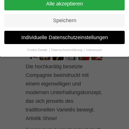
Artistik Show
Alle akzeptieren
Speichern
Individuelle Datenschutzeinstellungen
Cookie-Details
Datenschutzerklärung
Impressum
Datenschutzeinstellungen
Die hochkarätig besetzte
Wenn Sie unter 16 Jahre alt sind und Ihre Zustimmung zu
freiwilligen Diensten geben möchten, müssen Sie Ihre
Compagnie beeindruckt mit
Erziehungsberechtigten um Erlaubnis bitten.
einem eigenwilligen und
Wir verwenden Cookies und andere Technologien auf unserer
Website. Einige von ihnen sind essenziell, während andere uns
modernen Unterhaltungskonzept,
helfen, diese Website und Ihre Erfahrung zu verbessern.
das sich jenseits des
Personenbezogene Daten können verarbeitet werden (z. B. IP-
Adressen), z. B. für personalisierte Anzeigen und Inhalte oder
traditionellen Varietés bewegt.
Anzeigen- und Inhaltsmessung.
Weitere Informationen über die
Verwendung Ihrer Daten finden Sie in unserer
Artistik Show!
Datenschutzerklärung
.
Hier finden Sie eine Übersicht über alle verwendeten Cookies. Sie