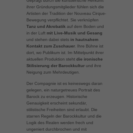
Geprägt durch die künstlerische Herkunft
können Ihre Einwilligung zu ganzen Kategorien geben oder sich
ihrer Gründungsmitglieder fühlen sich die
weitere Informationen anzeigen lassen und so nur bestimmte
Artisten der Tradition der Nouveau Cirque-
Cookies auswählen.
Bewegung verpflichtet. Sie verknüpfen
Tanz und Akrobatik
auf dem Boden und
Alle akzeptieren
Speichern
in der Luft
mit Live-Musik und Gesang
und stehen dabei stets
in hautnahem
Zurück
Kontakt zum Zuschauer
. Ihre Bühne ist
Datenschutzeinstellungen
dort, wo Publikum ist. Im Mittelpunkt ihrer
Essenziell (1)
aktuellen Produktion steht
die ironische
Essenzielle Cookies ermöglichen grundlegende Funktionen und sind für
Stilisierung der Barockkultur
und ihre
die einwandfreie Funktion der Website erforderlich.
Neigung zum Mehrdeutigen.
Cookie-Informationen anzeigen
Der Compagnie ist es keineswegs daran
Marketing (1)
Mar
gelegen, ein naturgetreues Portrait des
Barock zu erzeugen. Historische
Marketing-Cookies werden von Drittanbietern oder Publishern verwendet,
Genauigkeit erscheint sekundär,
um personalisierte Werbung anzuzeigen. Sie tun dies, indem sie
Besucher über Websites hinweg verfolgen.
stilistische Freiheiten sind erlaubt. Die
starren Regeln der Barockkultur und die
Cookie-Informationen anzeigen
Logik des Realen werden frech und
Externe Medien (5)
ungeniert durchbrochen und mit
Ext