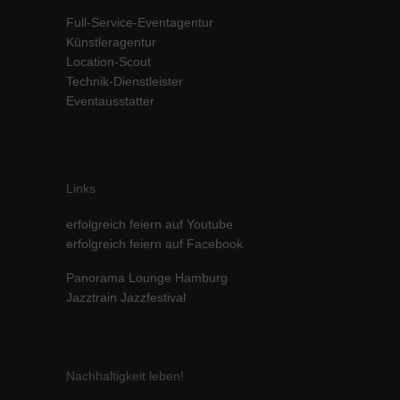
Inhalte von Videoplattformen und Social-Media-Plattformen werden
Full-Service-Eventagentur
standardmäßig blockiert. Wenn Cookies von externen Medien akzeptiert
Künstleragentur
werden, bedarf der Zugriff auf diese Inhalte keiner manuellen Einwilligung
Location-Scout
mehr.
Technik-Dienstleister
Cookie-Informationen anzeigen
Eventausstatter
powered by Borlabs Cookie
Datenschutzerklärung
Impressum
Links
erfolgreich feiern auf Youtube
erfolgreich feiern auf Facebook
Panorama Lounge Hamburg
Jazztrain Jazzfestival
Nachhaltigkeit leben!