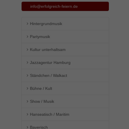
info@erfolgreich-feiern.de
Inhalte von Videoplattformen und Social-Media-Plattformen werden
standardmäßig blockiert. Wenn Cookies von externen Medien akzeptiert
werden, bedarf der Zugriff auf diese Inhalte keiner manuellen Einwilligung
mehr.
Hintergrundmusik
Cookie-Informationen anzeigen
Partymusik
powered by Borlabs Cookie
Datenschutzerklärung
Impressum
Kultur unterhaltsam
Jazzagentur Hamburg
Ständchen / Walkact
Bühne / Kult
Show / Musik
Hanseatisch / Maritim
Bayerisch