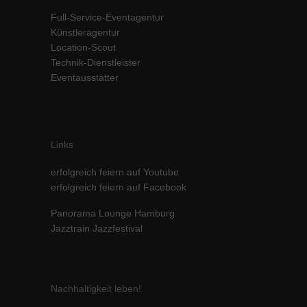
Inhalte von Videoplattformen und Social-Media-Plattformen werden
Full-Service-Eventagentur
standardmäßig blockiert. Wenn Cookies von externen Medien akzeptiert
Künstleragentur
werden, bedarf der Zugriff auf diese Inhalte keiner manuellen Einwilligung
Location-Scout
mehr.
Technik-Dienstleister
Cookie-Informationen anzeigen
Eventausstatter
powered by Borlabs Cookie
Datenschutzerklärung
Impressum
Links
erfolgreich feiern auf Youtube
erfolgreich feiern auf Facebook
Panorama Lounge Hamburg
Jazztrain Jazzfestival
Nachhaltigkeit leben!