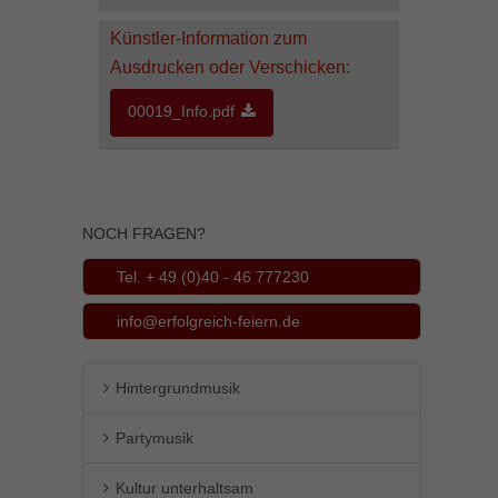
laden
erfahren
Künstler-Information zum
Video
Ausdrucken oder Verschicken:
YouTube
laden
immer
00019_Info.pdf
entsperren
YouTube
immer
entsperren
NOCH FRAGEN?
Tel. + 49 (0)40 - 46 777230
info@erfolgreich-feiern.de
Hintergrundmusik
Partymusik
Kultur unterhaltsam