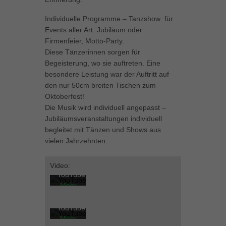
Inhalte von Videoplattformen und Social-Media-Plattformen werden
Individuelle Programme – Tanzshow für
standardmäßig blockiert. Wenn Cookies von externen Medien akzeptiert
werden, bedarf der Zugriff auf diese Inhalte keiner manuellen Einwilligung
Events aller Art. Jubiläum oder
mehr.
Firmenfeier, Motto-Party.
Diese Tänzerinnen sorgen für
Cookie-Informationen anzeigen
Begeisterung, wo sie auftreten. Eine
powered by Borlabs Cookie
Datenschutzerklärung
Impressum
besondere Leistung war der Auftritt auf
Mit
den nur 50cm breiten Tischen zum
dem
Oktoberfest!
Laden
Die Musik wird individuell angepasst –
des
Mit
Jubiläumsveranstaltungen individuell
Videos
dem
begleitet mit Tänzen und Shows aus
akzeptieren
Laden
vielen Jahrzehnten.
Sie die
des
Datenschutzerklärung
Videos
von
akzeptieren
Video:
YouTube.
Sie die
Mehr
Datenschutzerklärung
erfahren
von
YouTube.
Video
Mehr