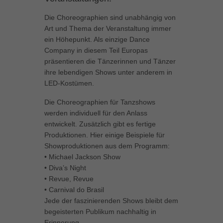
können Ihre Einwilligung zu ganzen Kategorien geben oder sich
Die Choreographien sind unabhängig von
weitere Informationen anzeigen lassen und so nur bestimmte
Cookies auswählen.
Art und Thema der Veranstaltung immer
ein Höhepunkt. Als einzige Dance
Alle akzeptieren
Speichern
Company in diesem Teil Europas
präsentieren die Tänzerinnen und Tänzer
Zurück
ihre lebendigen Shows unter anderem in
Datenschutzeinstellungen
LED-Kostümen.
Essenziell (1)
Die Choreographien für Tanzshows
Essenzielle Cookies ermöglichen grundlegende Funktionen und sind für
werden individuell für den Anlass
die einwandfreie Funktion der Website erforderlich.
entwickelt. Zusätzlich gibt es fertige
Cookie-Informationen anzeigen
Produktionen. Hier einige Beispiele für
Showproduktionen aus dem Programm:
Marketing (1)
Mar
• Michael Jackson Show
Marketing-Cookies werden von Drittanbietern oder Publishern verwendet,
• Diva’s Night
um personalisierte Werbung anzuzeigen. Sie tun dies, indem sie
• Revue, Revue
Besucher über Websites hinweg verfolgen.
• Carnival do Brasil
Cookie-Informationen anzeigen
Jede der faszinierenden Shows bleibt dem
begeisterten Publikum nachhaltig in
Externe Medien (5)
Ext
Erinnerung.