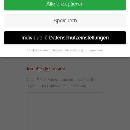
Alle akzeptieren
Speichern
Individuelle Datenschutzeinstellungen
Cookie-Details
Datenschutzerklärung
Impressum
Datenschutzeinstellungen
Wenn Sie unter 16 Jahre alt sind und Ihre Zustimmung zu
Join the discussion
freiwilligen Diensten geben möchten, müssen Sie Ihre
Erziehungsberechtigten um Erlaubnis bitten.
Deine E-Mail-Adresse wird nicht veröffentlicht.
Wir verwenden Cookies und andere Technologien auf unserer
Erforderliche Felder sind mit
*
markiert
Website. Einige von ihnen sind essenziell, während andere uns
helfen, diese Website und Ihre Erfahrung zu verbessern.
Personenbezogene Daten können verarbeitet werden (z. B. IP-
Adressen), z. B. für personalisierte Anzeigen und Inhalte oder
Anzeigen- und Inhaltsmessung.
Weitere Informationen über die
Verwendung Ihrer Daten finden Sie in unserer
Datenschutzerklärung
.
Hier finden Sie eine Übersicht über alle verwendeten Cookies. Sie