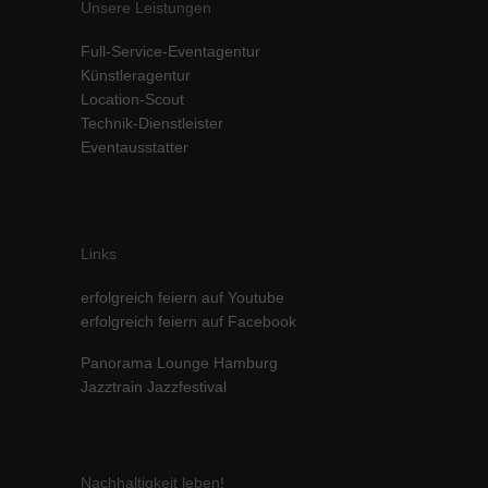
Unsere Leistungen
Inhalte von Videoplattformen und Social-Media-Plattformen werden
standardmäßig blockiert. Wenn Cookies von externen Medien akzeptiert
Full-Service-Eventagentur
werden, bedarf der Zugriff auf diese Inhalte keiner manuellen Einwilligung
Künstleragentur
mehr.
Location-Scout
Cookie-Informationen anzeigen
Technik-Dienstleister
powered by Borlabs Cookie
Datenschutzerklärung
Impressum
Eventausstatter
Links
erfolgreich feiern auf Youtube
erfolgreich feiern auf Facebook
Panorama Lounge Hamburg
Jazztrain Jazzfestival
Nachhaltigkeit leben!