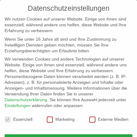
Datenschutzeinstellungen
Wir nutzen Cookies auf unserer Website. Einige von ihnen sind
essenziell, während andere uns helfen, diese Website und Ihre
Erfahrung zu verbessern.
Wenn Sie unter 16 Jahre alt sind und Ihre Zustimmung zu
freiwilligen Diensten geben möchten, müssen Sie Ihre
Erziehungsberechtigten um Erlaubnis bitten.
Wir verwenden Cookies und andere Technologien auf unserer
info@erfolgreich-events.de
Website. Einige von ihnen sind essenziell, während andere uns
helfen, diese Website und Ihre Erfahrung zu verbessern.
+4940 46 777 230
Personenbezogene Daten können verarbeitet werden (z. B. IP-
Adressen), z. B. für personalisierte Anzeigen und Inhalte oder
Anzeigen- und Inhaltsmessung.
Weitere Informationen über die
Verwendung Ihrer Daten finden Sie in unserer
Datenschutzerklärung
.
Sie können Ihre Auswahl jederzeit unter
Einstellungen
widerrufen oder anpassen.
Home
00016 | Swingende Tanzmusik


Datenschutzeinstellungen
00016_gr_02
Essenziell
Marketing
Externe Medien