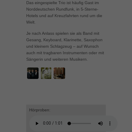
Das eingespielte Trio ist häufig Gast im
können Ihre Einwilligung zu ganzen Kategorien geben oder sich
Norddeutschen Rundfunk, in 5-Sterne-
weitere Informationen anzeigen lassen und so nur bestimmte
Hotels und auf Kreuzfahrten rund um die
Cookies auswählen.
Welt.
Alle akzeptieren
Speichern
Je nach Anlass spielen sie als Band mit
Gesang, Keyboard, Klarinette, Saxophon
Zurück
und kleinem Schlagzeug – auf Wunsch
Datenschutzeinstellungen
Essenziell (1)
auch mit tragbaren Instrumenten oder mit
Sängerin und weiteren Musikern.
Essenzielle Cookies ermöglichen grundlegende Funktionen und sind für
die einwandfreie Funktion der Website erforderlich.
Cookie-Informationen anzeigen
Marketing (1)
Mar
Marketing-Cookies werden von Drittanbietern oder Publishern verwendet,
um personalisierte Werbung anzuzeigen. Sie tun dies, indem sie
Besucher über Websites hinweg verfolgen.
Hörproben:
Cookie-Informationen anzeigen
Externe Medien (5)
Ext