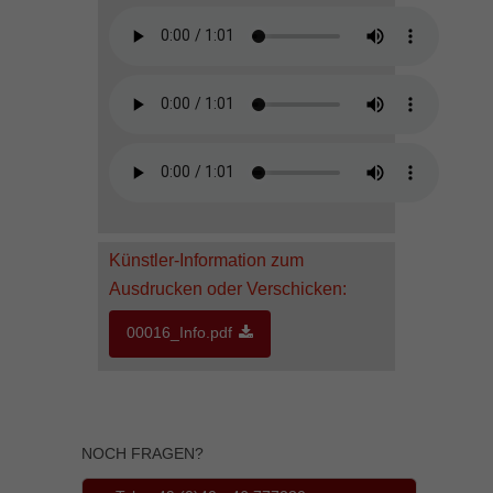
Inhalte von Videoplattformen und Social-Media-Plattformen werden
standardmäßig blockiert. Wenn Cookies von externen Medien akzeptiert
werden, bedarf der Zugriff auf diese Inhalte keiner manuellen Einwilligung
mehr.
Cookie-Informationen anzeigen
powered by Borlabs Cookie
Datenschutzerklärung
Impressum
Künstler-Information zum
Ausdrucken oder Verschicken:
00016_Info.pdf
NOCH FRAGEN?