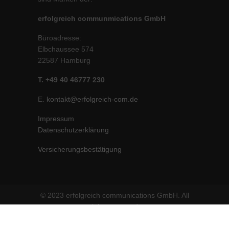
erfolgreich communmications GmbH
Büroadresse:
Elbchaussee 574
22587 Hamburg
T. +49 40 46777 230
E.
kontakt@erfolgreich-com.de
Impressum
Datenschutzerklärung
Versicherungsbestätigung
© 2023 erfolgreich communications GmbH. All
rights reserved.