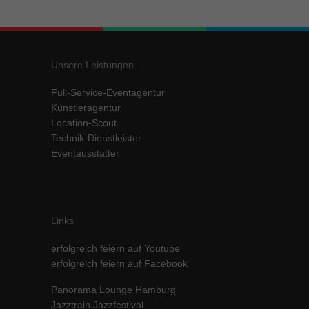
Inhalte von Videoplattformen und Social-Media-Plattformen werden
standardmäßig blockiert. Wenn Cookies von externen Medien akzeptiert
werden, bedarf der Zugriff auf diese Inhalte keiner manuellen Einwilligung
mehr.
Unsere Leistungen
Cookie-Informationen anzeigen
Full-Service-Eventagentur
powered by Borlabs Cookie
Datenschutzerklärung
Impressum
Künstleragentur
Location-Scout
Technik-Dienstleister
Eventausstatter
Links
erfolgreich feiern auf Youtube
erfolgreich feiern auf Facebook
Panorama Lounge Hamburg
Jazztrain Jazzfestival