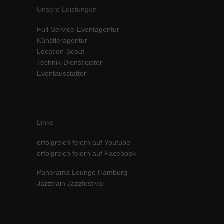
Unsere Leistungen
Inhalte von Videoplattformen und Social-Media-Plattformen werden
standardmäßig blockiert. Wenn Cookies von externen Medien akzeptiert
werden, bedarf der Zugriff auf diese Inhalte keiner manuellen Einwilligung
Full-Service-Eventagentur
mehr.
Künstleragentur
Location-Scout
Cookie-Informationen anzeigen
Technik-Dienstleister
powered by Borlabs Cookie
Datenschutzerklärung
Impressum
Eventausstatter
Links
erfolgreich feiern auf Youtube
erfolgreich feiern auf Facebook
Panorama Lounge Hamburg
Jazztrain Jazzfestival