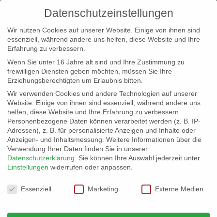
Datenschutzeinstellungen
Wir nutzen Cookies auf unserer Website. Einige von ihnen sind
essenziell, während andere uns helfen, diese Website und Ihre
Erfahrung zu verbessern.
Wenn Sie unter 16 Jahre alt sind und Ihre Zustimmung zu
freiwilligen Diensten geben möchten, müssen Sie Ihre
Erziehungsberechtigten um Erlaubnis bitten.
Wir verwenden Cookies und andere Technologien auf unserer
info@erfolgreich-events.de
Website. Einige von ihnen sind essenziell, während andere uns
helfen, diese Website und Ihre Erfahrung zu verbessern.
+4940 46 777 230
Personenbezogene Daten können verarbeitet werden (z. B. IP-
Adressen), z. B. für personalisierte Anzeigen und Inhalte oder
Anzeigen- und Inhaltsmessung.
Weitere Informationen über die
Verwendung Ihrer Daten finden Sie in unserer
Datenschutzerklärung
.
Sie können Ihre Auswahl jederzeit unter
Einstellungen
widerrufen oder anpassen.
Home
location1-100
Location 07606
©



Datenschutzeinstellungen
WindisourFriend
Essenziell
Marketing
Externe Medien