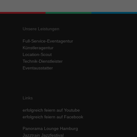
Inhalte von Videoplattformen und Social-Media-Plattformen werden
standardmäßig blockiert. Wenn Cookies von externen Medien akzeptiert
werden, bedarf der Zugriff auf diese Inhalte keiner manuellen Einwilligung
mehr.
Unsere Leistungen
Cookie-Informationen anzeigen
Full-Service-Eventagentur
powered by Borlabs Cookie
Datenschutzerklärung
Impressum
Künstleragentur
Location-Scout
Technik-Dienstleister
Eventausstatter
Links
erfolgreich feiern auf Youtube
erfolgreich feiern auf Facebook
Panorama Lounge Hamburg
Jazztrain Jazzfestival