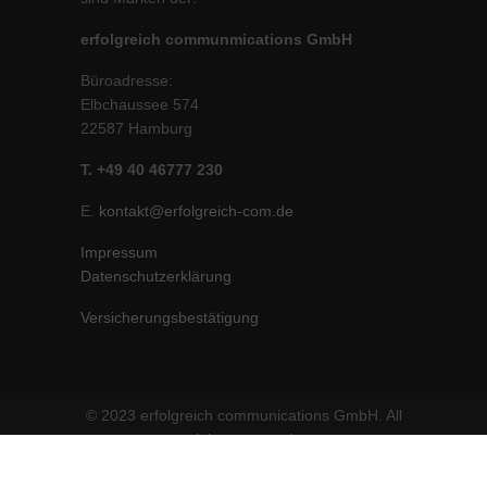
erfolgreich communmications GmbH
Büroadresse:
Elbchaussee 574
22587 Hamburg
T. +49 40 46777 230
E.
kontakt@erfolgreich-com.de
Impressum
Datenschutzerklärung
Versicherungsbestätigung
© 2023 erfolgreich communications GmbH. All
rights reserved.