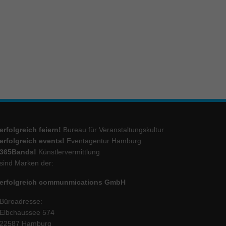
ie
Marketing
ierte
.
Externe Medien
erfolgreich feiern!
Bureau für Veranstaltungskultur
iert.
erfolgreich events!
Eventagentur Hamburg
lte
365Bands!
Künstlervermittlung
sind Marken der:
erfolgreich communmications GmbH
ressum
Büroadresse:
Elbchaussee 574
22587 Hamburg