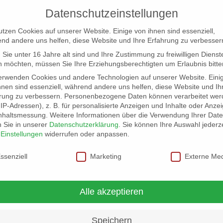
Datenschutzeinstellungen
utzen Cookies auf unserer Website. Einige von ihnen sind essenziell,
nd andere uns helfen, diese Website und Ihre Erfahrung zu verbesser
Sie unter 16 Jahre alt sind und Ihre Zustimmung zu freiwilligen Dienst
 möchten, müssen Sie Ihre Erziehungsberechtigten um Erlaubnis bitte
erwenden Cookies und andere Technologien auf unserer Website. Eini
hnen sind essenziell, während andere uns helfen, diese Website und Ih
rung zu verbessern.
Personenbezogene Daten können verarbeitet wer
NG
LOCATION SCOUT
ELB-LOCATION: PANORAMA LO
. IP-Adressen), z. B. für personalisierte Anzeigen und Inhalte oder Anze
nhaltsmessung.
Weitere Informationen über die Verwendung Ihrer Dat
n Sie in unserer
Datenschutzerklärung
.
Sie können Ihre Auswahl jederze
r
Einstellungen
widerrufen oder anpassen.
schutzeinstellungen
ssenziell
Marketing
Externe Me
Alle akzeptieren
Speichern