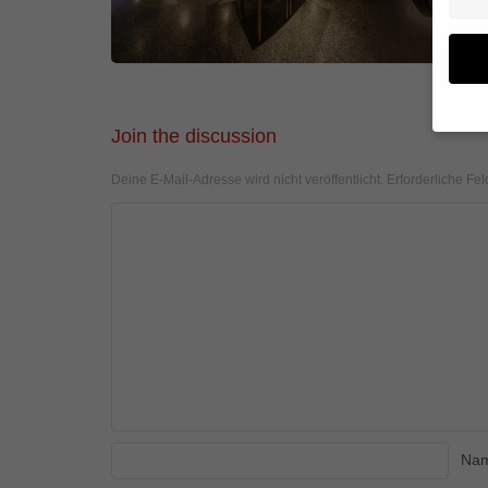
Join the discussion
Wenn 
Deine E-Mail-Adresse wird nicht veröffentlicht.
Erforderliche Fel
geben
Wir v
von i
Erfah
(z. B
und I
finde
Hier 
Einwi
anzei
Al
Na
Daten