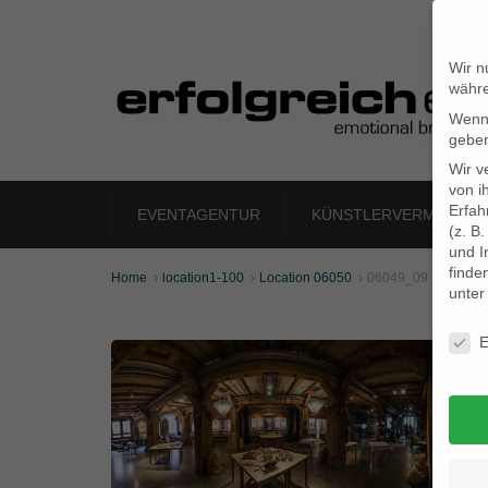
Wir n
währe
Wenn 
geben
Wir v
von i
Erfah
EVENTAGENTUR
KÜNSTLERVERMITTLU
(z. B
und I
finde
Home
location1-100
Location 06050
06049_09



unte
Daten
E