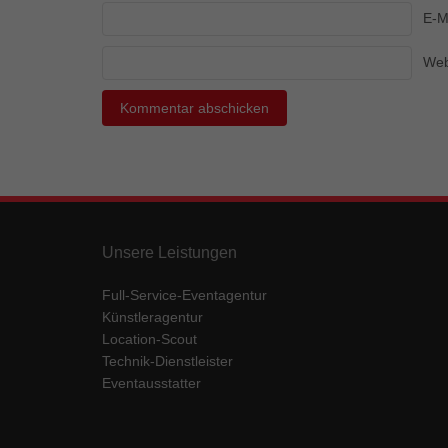
Ess
E-M
Essen
Funkt
Web
Mar
Marke
Werbu
Ext
Unsere Leistungen
Inhal
Full-Service-Eventagentur
Wenn 
keine
Künstleragentur
Location-Scout
Technik-Dienstleister
pow
Eventausstatter