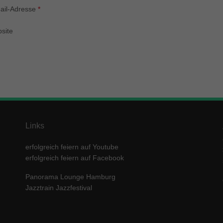
enziell (1)
ail-Adresse
*
zielle Cookies ermöglichen grundlegende Funktionen und sind für die einwandfre
ion der Website erforderlich.
site
Cookie-Informationen anzeigen
keting (1)
ting-Cookies werden von Drittanbietern oder Publishern verwendet, um personalis
ng anzuzeigen. Sie tun dies, indem sie Besucher über Websites hinweg verfolgen
Cookie-Informationen anzeigen
erne Medien (5)
Links
te von Videoplattformen und Social-Media-Plattformen werden standardmäßig block
erfolgreich feiern auf Youtube
Cookies von externen Medien akzeptiert werden, bedarf der Zugriff auf diese Inha
r manuellen Einwilligung mehr.
erfolgreich feiern auf Facebook
Cookie-Informationen anzeigen
Panorama Lounge Hamburg
ered by Borlabs Cookie
Datenschutzerklärung
Imp
Jazztrain Jazzfestival