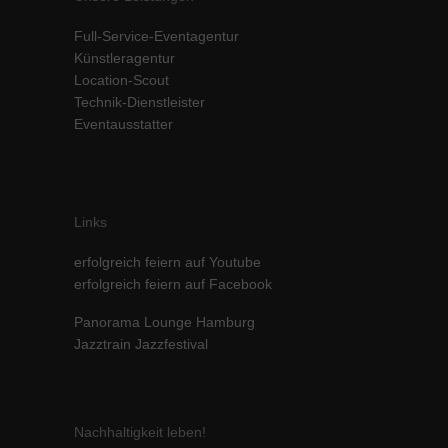
Inhalte von Videoplattformen und Social-Media-Plattformen werden
Full-Service-Eventagentur
standardmäßig blockiert. Wenn Cookies von externen Medien akzeptiert
werden, bedarf der Zugriff auf diese Inhalte keiner manuellen Einwilligung
Künstleragentur
mehr.
Location-Scout
Technik-Dienstleister
Cookie-Informationen anzeigen
Eventausstatter
powered by Borlabs Cookie
Datenschutzerklärung
Impressum
Links
erfolgreich feiern auf Youtube
erfolgreich feiern auf Facebook
Panorama Lounge Hamburg
Jazztrain Jazzfestival
Nachhaltigkeit leben!