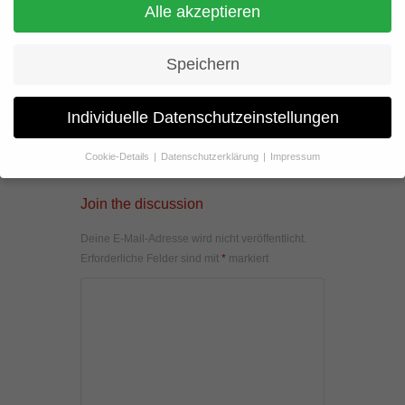
Alle akzeptieren
Speichern
Individuelle Datenschutzeinstellungen
Cookie-Details
Datenschutzerklärung
Impressum
Datenschutzeinstellungen
Join the discussion
Wenn Sie unter 16 Jahre alt sind und Ihre Zustimmung zu
freiwilligen Diensten geben möchten, müssen Sie Ihre
Deine E-Mail-Adresse wird nicht veröffentlicht.
Erziehungsberechtigten um Erlaubnis bitten.
Erforderliche Felder sind mit
*
markiert
Wir verwenden Cookies und andere Technologien auf unserer
Website. Einige von ihnen sind essenziell, während andere uns
helfen, diese Website und Ihre Erfahrung zu verbessern.
Personenbezogene Daten können verarbeitet werden (z. B. IP-
Adressen), z. B. für personalisierte Anzeigen und Inhalte oder
Anzeigen- und Inhaltsmessung.
Weitere Informationen über die
Verwendung Ihrer Daten finden Sie in unserer
Datenschutzerklärung
.
Hier finden Sie eine Übersicht über alle verwendeten Cookies. Sie