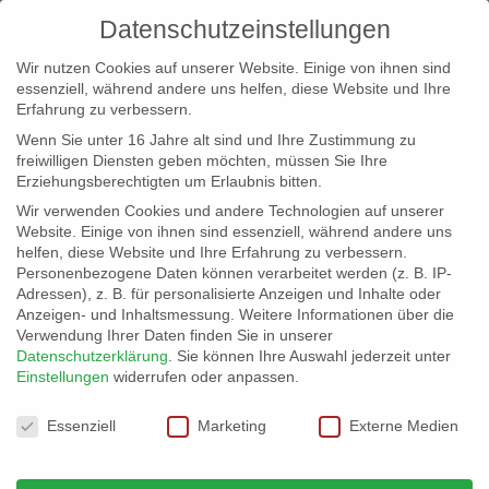
Datenschutzeinstellungen
Wir nutzen Cookies auf unserer Website. Einige von ihnen sind
essenziell, während andere uns helfen, diese Website und Ihre
Erfahrung zu verbessern.
Wenn Sie unter 16 Jahre alt sind und Ihre Zustimmung zu
freiwilligen Diensten geben möchten, müssen Sie Ihre
Erziehungsberechtigten um Erlaubnis bitten.
Wir verwenden Cookies und andere Technologien auf unserer
info@erfolgreich-events.de
Website. Einige von ihnen sind essenziell, während andere uns
helfen, diese Website und Ihre Erfahrung zu verbessern.
+4940 46 777 230
Personenbezogene Daten können verarbeitet werden (z. B. IP-
Adressen), z. B. für personalisierte Anzeigen und Inhalte oder
Anzeigen- und Inhaltsmessung.
Weitere Informationen über die
Verwendung Ihrer Daten finden Sie in unserer
Datenschutzerklärung
.
Sie können Ihre Auswahl jederzeit unter
Einstellungen
widerrufen oder anpassen.
Home
location1-100
Location 07038 |


Datenschutzeinstellungen
Fabrikgebäude – weitere Flächen
07038_lounge02

Essenziell
Marketing
Externe Medien