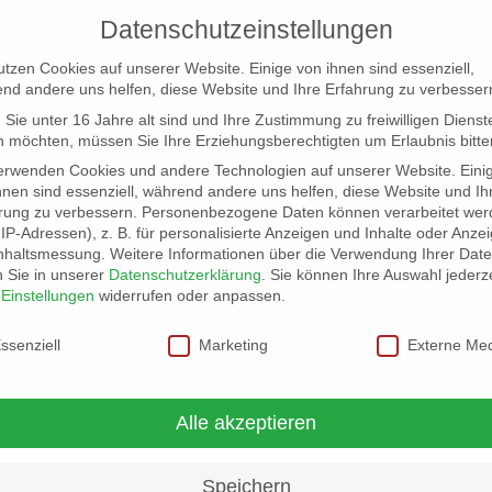
Datenschutzeinstellungen
utzen Cookies auf unserer Website. Einige von ihnen sind essenziell,
nd andere uns helfen, diese Website und Ihre Erfahrung zu verbesser
Sie unter 16 Jahre alt sind und Ihre Zustimmung zu freiwilligen Dienst
 möchten, müssen Sie Ihre Erziehungsberechtigten um Erlaubnis bitte
erwenden Cookies und andere Technologien auf unserer Website. Eini
hnen sind essenziell, während andere uns helfen, diese Website und Ih
rung zu verbessern.
Personenbezogene Daten können verarbeitet wer
NG
LOCATION SCOUT
ELB-LOCATION: PANORAMA LO
. IP-Adressen), z. B. für personalisierte Anzeigen und Inhalte oder Anze
nhaltsmessung.
Weitere Informationen über die Verwendung Ihrer Dat
n Sie in unserer
Datenschutzerklärung
.
Sie können Ihre Auswahl jederze
tere Flächen
07038_lounge01

r
Einstellungen
widerrufen oder anpassen.
schutzeinstellungen
ssenziell
Marketing
Externe Me
Alle akzeptieren
Speichern