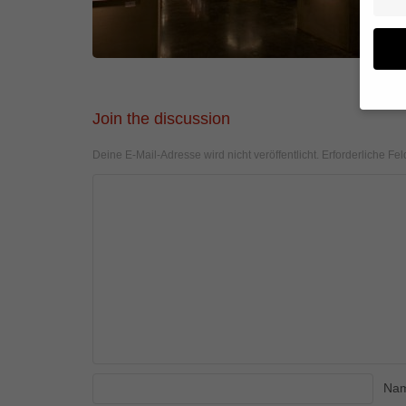
Join the discussion
Wenn 
geben
Deine E-Mail-Adresse wird nicht veröffentlicht.
Erforderliche Fel
Wir v
von i
Erfah
(z. B
und I
finde
Hier 
Einwi
anzei
Al
Na
Daten