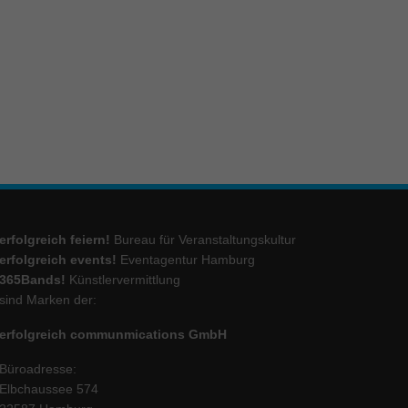
ie
Marketing
ierte
.
Externe Medien
erfolgreich feiern!
Bureau für Veranstaltungskultur
iert.
erfolgreich events!
Eventagentur Hamburg
lte
365Bands!
Künstlervermittlung
sind Marken der:
erfolgreich communmications GmbH
ressum
Büroadresse:
Elbchaussee 574