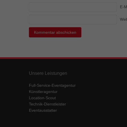
Ess
E-M
Essen
Funkt
Web
Mar
Marke
Werbu
Ext
Unsere Leistungen
Inhal
Wenn 
Full-Service-Eventagentur
keine
Künstleragentur
Location-Scout
Technik-Dienstleister
pow
Eventausstatter