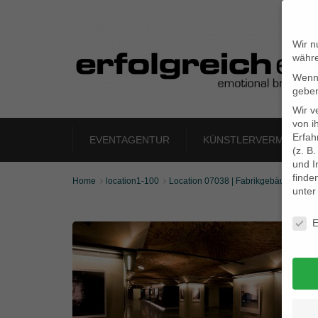
Wir n
währe
Wenn 
geben
Wir v
von i
Erfah
EVENTAGENTUR
KÜNSTLERVERMITTLU
(z. B
und I
finde
Home
location1-100
Location 07038 | Fabrikgebäude – wei


unte
Daten
E