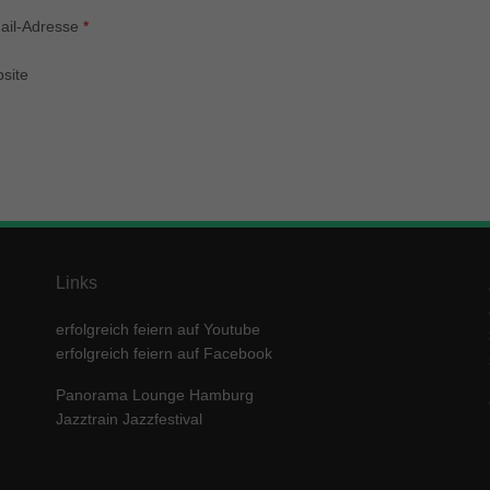
enziell (1)
ail-Adresse
*
zielle Cookies ermöglichen grundlegende Funktionen und sind für die einwandfre
ion der Website erforderlich.
site
Cookie-Informationen anzeigen
keting (1)
ting-Cookies werden von Drittanbietern oder Publishern verwendet, um personalis
ng anzuzeigen. Sie tun dies, indem sie Besucher über Websites hinweg verfolgen
Cookie-Informationen anzeigen
erne Medien (5)
Links
te von Videoplattformen und Social-Media-Plattformen werden standardmäßig block
Cookies von externen Medien akzeptiert werden, bedarf der Zugriff auf diese Inha
erfolgreich feiern auf Youtube
r manuellen Einwilligung mehr.
erfolgreich feiern auf Facebook
Cookie-Informationen anzeigen
Panorama Lounge Hamburg
ered by Borlabs Cookie
Datenschutzerklärung
Imp
Jazztrain Jazzfestival