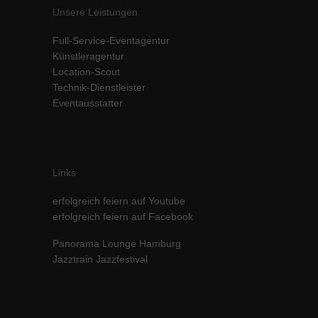
Unsere Leistungen
Inhalte von Videoplattformen und Social-Media-Plattformen werden
standardmäßig blockiert. Wenn Cookies von externen Medien akzeptiert
Full-Service-Eventagentur
werden, bedarf der Zugriff auf diese Inhalte keiner manuellen Einwilligung
mehr.
Künstleragentur
Location-Scout
Cookie-Informationen anzeigen
Technik-Dienstleister
powered by Borlabs Cookie
Datenschutzerklärung
Impressum
Eventausstatter
Links
erfolgreich feiern auf Youtube
erfolgreich feiern auf Facebook
Panorama Lounge Hamburg
Jazztrain Jazzfestival