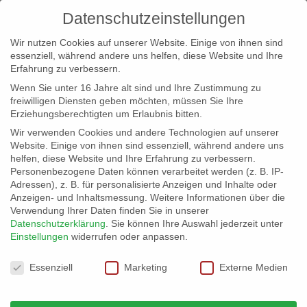
Datenschutzeinstellungen
Wir nutzen Cookies auf unserer Website. Einige von ihnen sind
essenziell, während andere uns helfen, diese Website und Ihre
Erfahrung zu verbessern.
Wenn Sie unter 16 Jahre alt sind und Ihre Zustimmung zu
freiwilligen Diensten geben möchten, müssen Sie Ihre
Erziehungsberechtigten um Erlaubnis bitten.
Wir verwenden Cookies und andere Technologien auf unserer
info@erfolgreich-events.de
Website. Einige von ihnen sind essenziell, während andere uns
helfen, diese Website und Ihre Erfahrung zu verbessern.
+4940 46 777 230
Personenbezogene Daten können verarbeitet werden (z. B. IP-
Adressen), z. B. für personalisierte Anzeigen und Inhalte oder
Anzeigen- und Inhaltsmessung.
Weitere Informationen über die
Verwendung Ihrer Daten finden Sie in unserer
Datenschutzerklärung
.
Sie können Ihre Auswahl jederzeit unter
Einstellungen
widerrufen oder anpassen.
Home
location1-100
Location 07038 |


Datenschutzeinstellungen
Fabrikgebäude – weitere Flächen

Essenziell
Marketing
Externe Medien
07038_aussenansicht