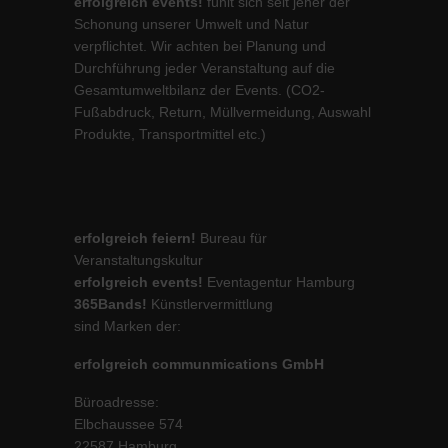
erfolgreich events!
fühlt sich seit jeher der
Schonung unserer Umwelt und Natur
verpflichtet. Wir achten bei Planung und
Durchführung jeder Veranstaltung auf die
Gesamtumweltbilanz der Events. (CO2-
Fußabdruck, Return, Müllvermeidung, Auswahl
Produkte, Transportmittel etc.)
erfolgreich feiern!
Bureau für
Veranstaltungskultur
erfolgreich events!
Eventagentur Hamburg
365Bands!
Künstlervermittlung
sind Marken der:
erfolgreich communmications GmbH
Büroadresse:
Elbchaussee 574
22587 Hamburg