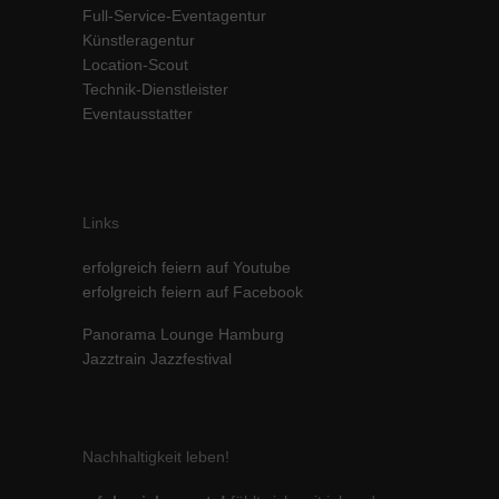
Full-Service-Eventagentur
Inhalte von Videoplattformen und Social-Media-Plattformen werden
Künstleragentur
standardmäßig blockiert. Wenn Cookies von externen Medien akzeptiert
werden, bedarf der Zugriff auf diese Inhalte keiner manuellen Einwilligung
Location-Scout
mehr.
Technik-Dienstleister
Eventausstatter
Cookie-Informationen anzeigen
powered by Borlabs Cookie
Datenschutzerklärung
Impressum
Links
erfolgreich feiern auf Youtube
erfolgreich feiern auf Facebook
Panorama Lounge Hamburg
Jazztrain Jazzfestival
Nachhaltigkeit leben!