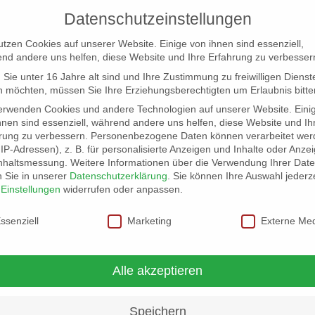
Datenschutzeinstellungen
utzen Cookies auf unserer Website. Einige von ihnen sind essenziell,
nd andere uns helfen, diese Website und Ihre Erfahrung zu verbesser
Sie unter 16 Jahre alt sind und Ihre Zustimmung zu freiwilligen Dienst
 möchten, müssen Sie Ihre Erziehungsberechtigten um Erlaubnis bitte
erwenden Cookies und andere Technologien auf unserer Website. Eini
hnen sind essenziell, während andere uns helfen, diese Website und Ih
rung zu verbessern.
Personenbezogene Daten können verarbeitet wer
NG
LOCATION SCOUT
ELB-LOCATION: PANORAMA LO
. IP-Adressen), z. B. für personalisierte Anzeigen und Inhalte oder Anze
nhaltsmessung.
Weitere Informationen über die Verwendung Ihrer Dat
n Sie in unserer
Datenschutzerklärung
.
Sie können Ihre Auswahl jederze
05
r
Einstellungen
widerrufen oder anpassen.
schutzeinstellungen
ssenziell
Marketing
Externe Me
Alle akzeptieren
Speichern