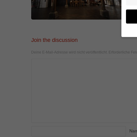
Join the discussion
Wenn 
geben
Deine E-Mail-Adresse wird nicht veröffentlicht.
Erforderliche Fel
Wir v
von i
Erfah
(z. B
und I
finde
Hier 
Einwi
anzei
Al
Na
Daten