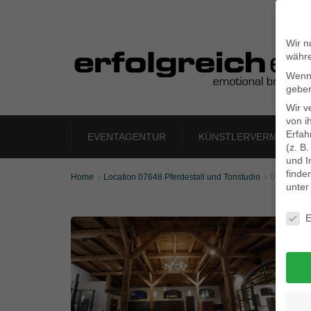
Wir n
währe
Wenn 
geben
Wir v
von i
Erfah
EVENTAGENTUR
KÜNSTLERVERMITTLU
(z. B
und I
finde
Home
Location 07648 Pferdestall und Tonstudio
07648_kl_


unte
Daten
E