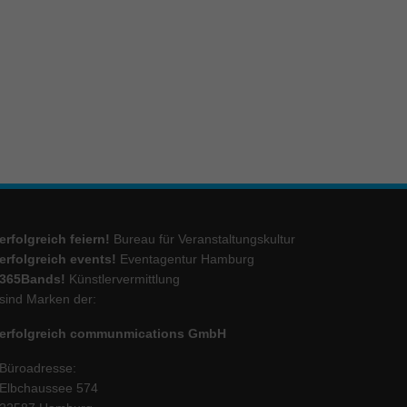
ie
Marketing
ierte
.
Externe Medien
erfolgreich feiern!
Bureau für Veranstaltungskultur
iert.
erfolgreich events!
Eventagentur Hamburg
lte
365Bands!
Künstlervermittlung
sind Marken der:
erfolgreich communmications GmbH
ressum
Büroadresse:
Elbchaussee 574