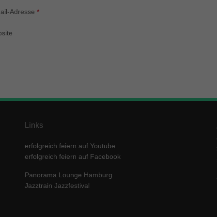
enziell (1)
ail-Adresse
*
zielle Cookies ermöglichen grundlegende Funktionen und sind für die einwandfre
ion der Website erforderlich.
site
Cookie-Informationen anzeigen
keting (1)
ting-Cookies werden von Drittanbietern oder Publishern verwendet, um personalis
ng anzuzeigen. Sie tun dies, indem sie Besucher über Websites hinweg verfolgen
Cookie-Informationen anzeigen
erne Medien (5)
Links
te von Videoplattformen und Social-Media-Plattformen werden standardmäßig block
Cookies von externen Medien akzeptiert werden, bedarf der Zugriff auf diese Inha
erfolgreich feiern auf Youtube
r manuellen Einwilligung mehr.
erfolgreich feiern auf Facebook
Cookie-Informationen anzeigen
Panorama Lounge Hamburg
ered by Borlabs Cookie
Datenschutzerklärung
Imp
Jazztrain Jazzfestival