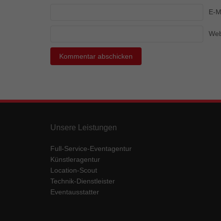
Ess
E-M
Essen
Funkt
Web
Mar
Marke
Werbu
Ext
Unsere Leistungen
Inhal
Wenn 
Full-Service-Eventagentur
keine
Künstleragentur
Location-Scout
Technik-Dienstleister
pow
Eventausstatter