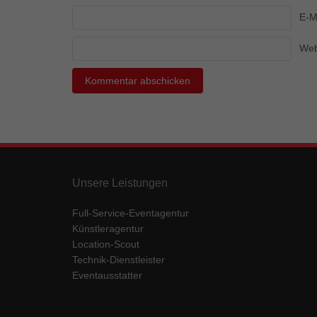
Ess
E-M
Essen
Funkt
Web
Mar
Marke
Werbu
Ext
Unsere Leistungen
Inhal
Wenn 
Full-Service-Eventagentur
keine
Künstleragentur
Location-Scout
Technik-Dienstleister
pow
Eventausstatter