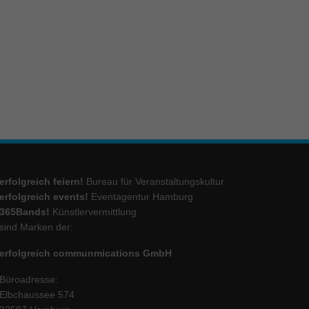
ie
Marketing
ierte
.
Externe Medien
erfolgreich feiern!
Bureau für Veranstaltungskultur
iert.
erfolgreich events!
Eventagentur Hamburg
lte
365Bands!
Künstlervermittlung
sind Marken der:
erfolgreich communmications GmbH
ressum
Büroadresse:
Elbchaussee 574