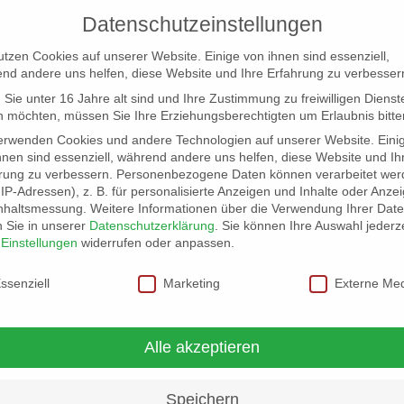
Datenschutzeinstellungen
utzen Cookies auf unserer Website. Einige von ihnen sind essenziell,
nd andere uns helfen, diese Website und Ihre Erfahrung zu verbesser
Sie unter 16 Jahre alt sind und Ihre Zustimmung zu freiwilligen Dienst
 möchten, müssen Sie Ihre Erziehungsberechtigten um Erlaubnis bitte
erwenden Cookies und andere Technologien auf unserer Website. Eini
hnen sind essenziell, während andere uns helfen, diese Website und Ih
rung zu verbessern.
Personenbezogene Daten können verarbeitet wer
NG
LOCATION SCOUT
ELB-LOCATION: PANORAMA LO
. IP-Adressen), z. B. für personalisierte Anzeigen und Inhalte oder Anze
nhaltsmessung.
Weitere Informationen über die Verwendung Ihrer Dat
n Sie in unserer
Datenschutzerklärung
.
Sie können Ihre Auswahl jederze
02
r
Einstellungen
widerrufen oder anpassen.
schutzeinstellungen
ssenziell
Marketing
Externe Me
Alle akzeptieren
Speichern