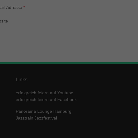
enziell (1)
ail-Adresse
*
zielle Cookies ermöglichen grundlegende Funktionen und sind für die einwandfre
ion der Website erforderlich.
site
Cookie-Informationen anzeigen
keting (1)
ting-Cookies werden von Drittanbietern oder Publishern verwendet, um personalis
ng anzuzeigen. Sie tun dies, indem sie Besucher über Websites hinweg verfolgen
Cookie-Informationen anzeigen
erne Medien (5)
Links
te von Videoplattformen und Social-Media-Plattformen werden standardmäßig block
Cookies von externen Medien akzeptiert werden, bedarf der Zugriff auf diese Inha
erfolgreich feiern auf Youtube
r manuellen Einwilligung mehr.
erfolgreich feiern auf Facebook
Cookie-Informationen anzeigen
Panorama Lounge Hamburg
ered by Borlabs Cookie
Datenschutzerklärung
Imp
Jazztrain Jazzfestival