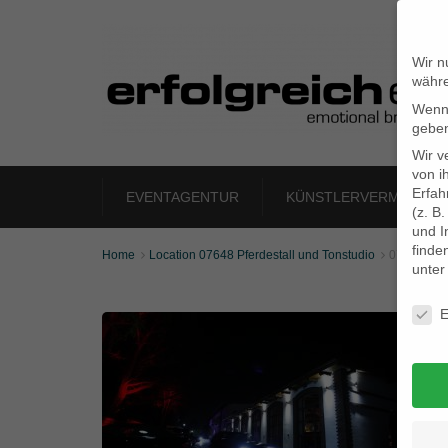
Wir n
währe
Wenn 
geben
Wir v
von i
Erfah
EVENTAGENTUR
KÜNSTLERVERMITTLU
(z. B
und I
finde
Home
Location 07648 Pferdestall und Tonstudio
07648_kl_


unte
Daten
E