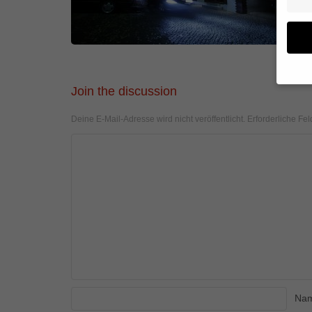
Join the discussion
Wenn 
geben
Deine E-Mail-Adresse wird nicht veröffentlicht.
Erforderliche Fel
Wir v
von i
Erfah
(z. B
und I
finde
Hier 
Einwi
anzei
Al
Na
Daten