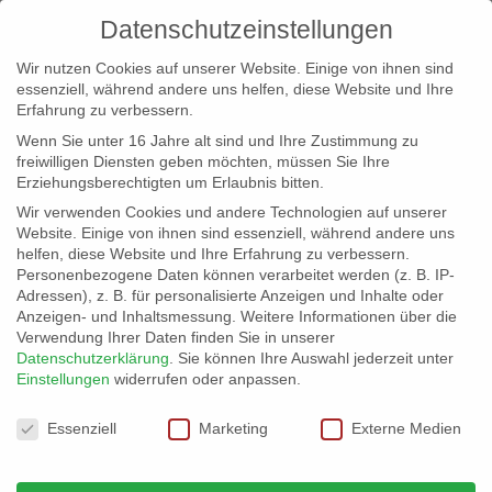
Datenschutzeinstellungen
Wir nutzen Cookies auf unserer Website. Einige von ihnen sind
essenziell, während andere uns helfen, diese Website und Ihre
Erfahrung zu verbessern.
Wenn Sie unter 16 Jahre alt sind und Ihre Zustimmung zu
freiwilligen Diensten geben möchten, müssen Sie Ihre
Erziehungsberechtigten um Erlaubnis bitten.
Wir verwenden Cookies und andere Technologien auf unserer
info@erfolgreich-events.de
Website. Einige von ihnen sind essenziell, während andere uns
helfen, diese Website und Ihre Erfahrung zu verbessern.
+4940 46 777 230
Personenbezogene Daten können verarbeitet werden (z. B. IP-
Adressen), z. B. für personalisierte Anzeigen und Inhalte oder
Anzeigen- und Inhaltsmessung.
Weitere Informationen über die
Verwendung Ihrer Daten finden Sie in unserer
Datenschutzerklärung
.
Sie können Ihre Auswahl jederzeit unter
Einstellungen
widerrufen oder anpassen.
Home
Location 07648 Pferdestall und Tonstudio


Datenschutzeinstellungen
07648_kl_01
Essenziell
Marketing
Externe Medien