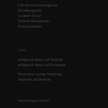
Full-Service-Eventagentur
Inhalte von Videoplattformen und Social-Media-Plattformen werden
standardmäßig blockiert. Wenn Cookies von externen Medien akzeptiert
Künstleragentur
werden, bedarf der Zugriff auf diese Inhalte keiner manuellen Einwilligung
Location-Scout
mehr.
Technik-Dienstleister
Cookie-Informationen anzeigen
Eventausstatter
powered by Borlabs Cookie
Datenschutzerklärung
Impressum
Links
erfolgreich feiern auf Youtube
erfolgreich feiern auf Facebook
Panorama Lounge Hamburg
Jazztrain Jazzfestival
Nachhaltigkeit leben!