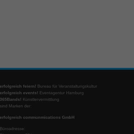
ie
Marketing
ierte
.
Externe Medien
iert.
erfolgreich feiern!
Bureau für Veranstaltungskultur
lte
erfolgreich events!
Eventagentur Hamburg
365Bands!
Künstlervermittlung
sind Marken der:
ressum
erfolgreich communmications GmbH
Büroadresse: