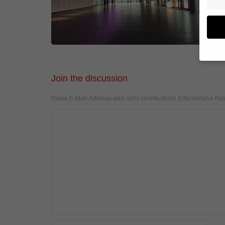
Wenn 
Join the discussion
geben
Deine E-Mail-Adresse wird nicht veröffentlicht.
Erforderliche Fel
Wir v
von i
Erfah
(z. B
und I
finde
Hier 
Einwi
anzei
Al
Daten