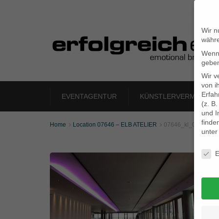
Wir n
währe
Wenn 
geben
Wir v
von i
Erfah
EVENTAGENTUR
KÜNSTLERVERMITTLU
(z. B
und I
finde
Home
Location 07646 – ELB ATELIER
07646_kl_06


unte
Daten
E