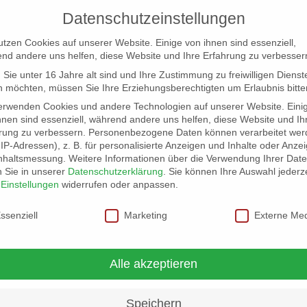
Datenschutzeinstellungen
utzen Cookies auf unserer Website. Einige von ihnen sind essenziell,
nd andere uns helfen, diese Website und Ihre Erfahrung zu verbesser
Sie unter 16 Jahre alt sind und Ihre Zustimmung zu freiwilligen Dienst
 möchten, müssen Sie Ihre Erziehungsberechtigten um Erlaubnis bitte
erwenden Cookies und andere Technologien auf unserer Website. Eini
hnen sind essenziell, während andere uns helfen, diese Website und Ih
rung zu verbessern.
Personenbezogene Daten können verarbeitet wer
NG
LOCATION SCOUT
ELB-LOCATION: PANORAMA LO
. IP-Adressen), z. B. für personalisierte Anzeigen und Inhalte oder Anze
nhaltsmessung.
Weitere Informationen über die Verwendung Ihrer Dat
n Sie in unserer
Datenschutzerklärung
.
Sie können Ihre Auswahl jederze
r
Einstellungen
widerrufen oder anpassen.
schutzeinstellungen
ssenziell
Marketing
Externe Me
Alle akzeptieren
Speichern