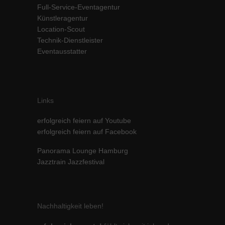
Full-Service-Eventagentur
Inhalte von Videoplattformen und Social-Media-Plattformen werden
Künstleragentur
standardmäßig blockiert. Wenn Cookies von externen Medien akzeptiert
werden, bedarf der Zugriff auf diese Inhalte keiner manuellen Einwilligung
Location-Scout
mehr.
Technik-Dienstleister
Eventausstatter
Cookie-Informationen anzeigen
powered by Borlabs Cookie
Datenschutzerklärung
Impressum
Links
erfolgreich feiern auf Youtube
erfolgreich feiern auf Facebook
Panorama Lounge Hamburg
Jazztrain Jazzfestival
Nachhaltigkeit leben!