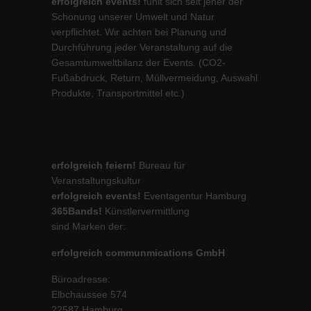
erfolgreich events!
fühlt sich seit jeher der
Schonung unserer Umwelt und Natur
verpflichtet. Wir achten bei Planung und
Durchführung jeder Veranstaltung auf die
Gesamtumweltbilanz der Events. (CO2-
Fußabdruck, Return, Müllvermeidung, Auswahl
Produkte, Transportmittel etc.)
erfolgreich feiern!
Bureau für
Veranstaltungskultur
erfolgreich events!
Eventagentur Hamburg
365Bands!
Künstlervermittlung
sind Marken der:
erfolgreich communmications GmbH
Büroadresse:
Elbchaussee 574
22587 Hamburg