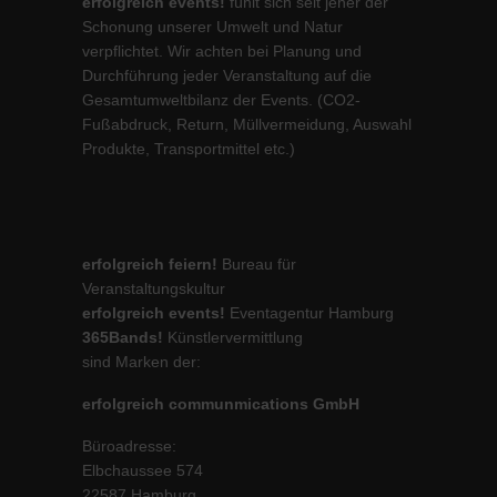
erfolgreich events!
fühlt sich seit jeher der
Schonung unserer Umwelt und Natur
verpflichtet. Wir achten bei Planung und
Durchführung jeder Veranstaltung auf die
Gesamtumweltbilanz der Events. (CO2-
Fußabdruck, Return, Müllvermeidung, Auswahl
Produkte, Transportmittel etc.)
erfolgreich feiern!
Bureau für
Veranstaltungskultur
erfolgreich events!
Eventagentur Hamburg
365Bands!
Künstlervermittlung
sind Marken der:
erfolgreich communmications GmbH
Büroadresse:
Elbchaussee 574
22587 Hamburg