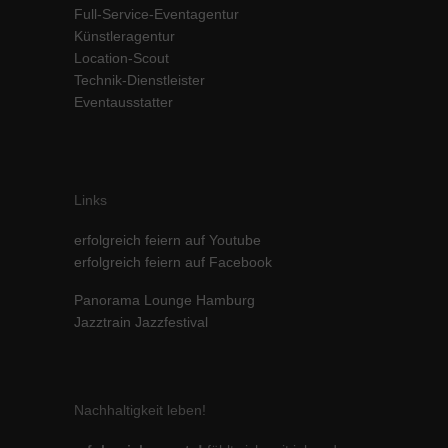
Full-Service-Eventagentur
Inhalte von Videoplattformen und Social-Media-Plattformen werden
Künstleragentur
standardmäßig blockiert. Wenn Cookies von externen Medien akzeptiert
werden, bedarf der Zugriff auf diese Inhalte keiner manuellen Einwilligung
Location-Scout
mehr.
Technik-Dienstleister
Eventausstatter
Cookie-Informationen anzeigen
powered by Borlabs Cookie
Datenschutzerklärung
Impressum
Links
erfolgreich feiern auf Youtube
erfolgreich feiern auf Facebook
Panorama Lounge Hamburg
Jazztrain Jazzfestival
Nachhaltigkeit leben!