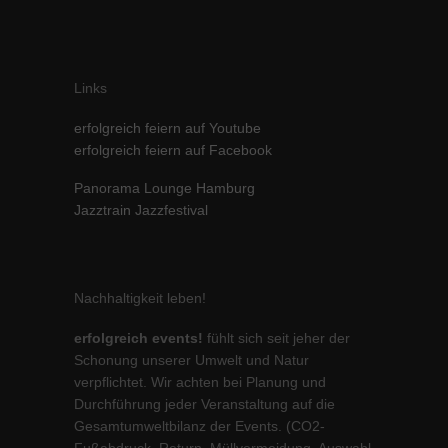
Inhalte von Videoplattformen und Social-Media-Plattformen werden
standardmäßig blockiert. Wenn Cookies von externen Medien akzeptiert
werden, bedarf der Zugriff auf diese Inhalte keiner manuellen Einwilligung
mehr.
Links
Cookie-Informationen anzeigen
erfolgreich feiern auf Youtube
powered by Borlabs Cookie
Datenschutzerklärung
Impressum
erfolgreich feiern auf Facebook
Panorama Lounge Hamburg
Jazztrain Jazzfestival
Nachhaltigkeit leben!
erfolgreich events!
fühlt sich seit jeher der
Schonung unserer Umwelt und Natur
verpflichtet. Wir achten bei Planung und
Durchführung jeder Veranstaltung auf die
Gesamtumweltbilanz der Events. (CO2-
Fußabdruck, Return, Müllvermeidung, Auswahl