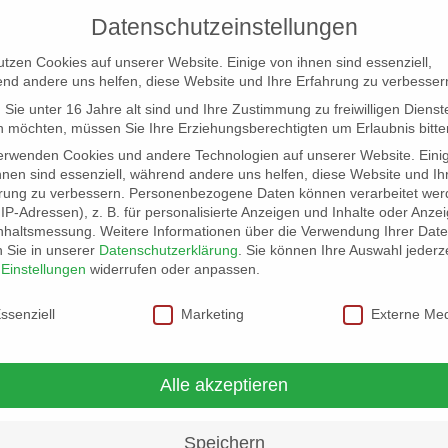
Datenschutzeinstellungen
utzen Cookies auf unserer Website. Einige von ihnen sind essenziell,
nd andere uns helfen, diese Website und Ihre Erfahrung zu verbesser
Sie unter 16 Jahre alt sind und Ihre Zustimmung zu freiwilligen Dienst
 möchten, müssen Sie Ihre Erziehungsberechtigten um Erlaubnis bitte
erwenden Cookies und andere Technologien auf unserer Website. Eini
hnen sind essenziell, während andere uns helfen, diese Website und Ih
rung zu verbessern.
Personenbezogene Daten können verarbeitet wer
NG
LOCATION SCOUT
ELB-LOCATION: PANORAMA LO
. IP-Adressen), z. B. für personalisierte Anzeigen und Inhalte oder Anze
nhaltsmessung.
Weitere Informationen über die Verwendung Ihrer Dat
n Sie in unserer
Datenschutzerklärung
.
Sie können Ihre Auswahl jederze
r
Einstellungen
widerrufen oder anpassen.
schutzeinstellungen
ssenziell
Marketing
Externe Me
Alle akzeptieren
Speichern