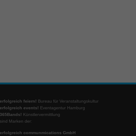
ie
Marketing
ierte
.
Externe Medien
iert.
lte
erfolgreich feiern!
Bureau für Veranstaltungskultur
erfolgreich events!
Eventagentur Hamburg
ressum
365Bands!
Künstlervermittlung
sind Marken der:
erfolgreich communmications GmbH