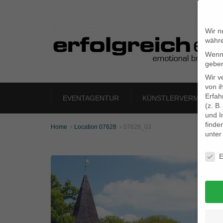
Wir n
währe
Wenn 
geben
Wir v
von i
Erfah
EVENTAGENTUR
KÜNSTLERVERMITTLU
(z. B
und I
finde
Home
Location 07628
07628_03


unte
Daten
E