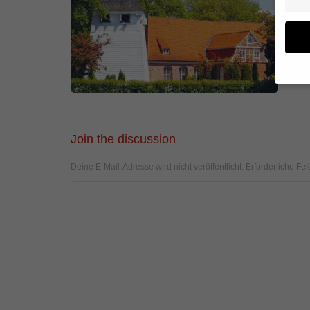
Wenn 
geben
Join the discussion
Wir v
von i
Erfah
Deine E-Mail-Adresse wird nicht veröffentlicht.
Erforderliche Fel
(z. B
und I
finde
Hier 
Einwi
anzei
Al
Daten