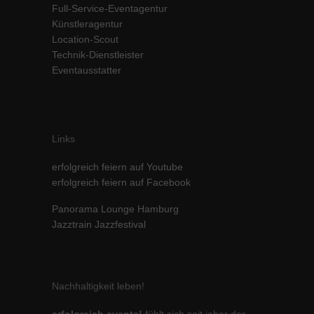
Full-Service-Eventagentur
Inhalte von Videoplattformen und Social-Media-Plattformen werden
Künstleragentur
standardmäßig blockiert. Wenn Cookies von externen Medien akzeptiert
Location-Scout
werden, bedarf der Zugriff auf diese Inhalte keiner manuellen Einwilligung
mehr.
Technik-Dienstleister
Eventausstatter
Cookie-Informationen anzeigen
powered by Borlabs Cookie
Datenschutzerklärung
Impressum
Links
erfolgreich feiern auf Youtube
erfolgreich feiern auf Facebook
Panorama Lounge Hamburg
Jazztrain Jazzfestival
Nachhaltigkeit leben!