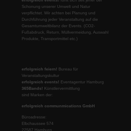
erfolgreich events!
fühlt sich seit jeher der
Schonung unserer Umwelt und Natur
verpflichtet. Wir achten bei Planung und
Durchführung jeder Veranstaltung auf die
Gesamtumweltbilanz der Events. (CO2-
Fußabdruck, Return, Müllvermeidung, Auswahl
Produkte, Transportmittel etc.)
erfolgreich feiern!
Bureau für
Veranstaltungskultur
erfolgreich events!
Eventagentur Hamburg
365Bands!
Künstlervermittlung
sind Marken der:
erfolgreich communmications GmbH
Büroadresse:
Elbchaussee 574
22587 Hamburg