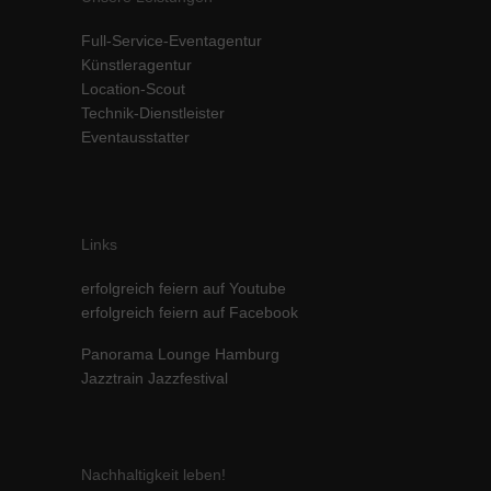
Inhalte von Videoplattformen und Social-Media-Plattformen werden
Full-Service-Eventagentur
standardmäßig blockiert. Wenn Cookies von externen Medien akzeptiert
werden, bedarf der Zugriff auf diese Inhalte keiner manuellen Einwilligung
Künstleragentur
mehr.
Location-Scout
Technik-Dienstleister
Cookie-Informationen anzeigen
Eventausstatter
powered by Borlabs Cookie
Datenschutzerklärung
Impressum
Links
erfolgreich feiern auf Youtube
erfolgreich feiern auf Facebook
Panorama Lounge Hamburg
Jazztrain Jazzfestival
Nachhaltigkeit leben!