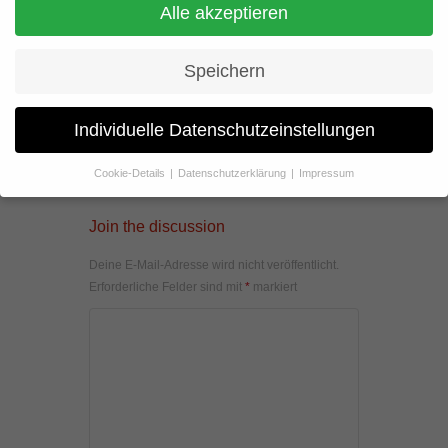
Alle akzeptieren
Speichern
Individuelle Datenschutzeinstellungen
Cookie-Details
Datenschutzerklärung
Impressum
Datenschutzeinstellungen
Join the discussion
Wenn Sie unter 16 Jahre alt sind und Ihre Zustimmung zu
freiwilligen Diensten geben möchten, müssen Sie Ihre
Deine E-Mail-Adresse wird nicht veröffentlicht.
Erziehungsberechtigten um Erlaubnis bitten.
Erforderliche Felder sind mit
*
markiert
Wir verwenden Cookies und andere Technologien auf unserer
Website. Einige von ihnen sind essenziell, während andere uns
helfen, diese Website und Ihre Erfahrung zu verbessern.
Personenbezogene Daten können verarbeitet werden (z. B. IP-
Adressen), z. B. für personalisierte Anzeigen und Inhalte oder
Anzeigen- und Inhaltsmessung.
Weitere Informationen über die
Verwendung Ihrer Daten finden Sie in unserer
Datenschutzerklärung
.
Hier finden Sie eine Übersicht über alle verwendeten Cookies. Sie