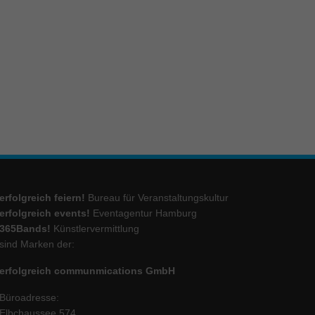
ie
Marketing
ierte
.
Externe Medien
iert.
erfolgreich feiern!
Bureau für Veranstaltungskultur
lte
erfolgreich events!
Eventagentur Hamburg
365Bands!
Künstlervermittlung
sind Marken der:
ressum
erfolgreich communmications GmbH
Büroadresse:
Elbchaussee 574