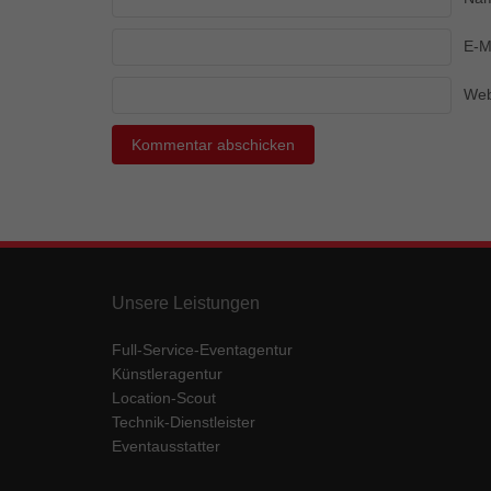
Ess
Essen
E-M
Funkt
Web
Mar
Marke
Werbu
Ext
Unsere Leistungen
Inhal
Wenn 
keine
Full-Service-Eventagentur
Künstleragentur
Location-Scout
pow
Technik-Dienstleister
Eventausstatter