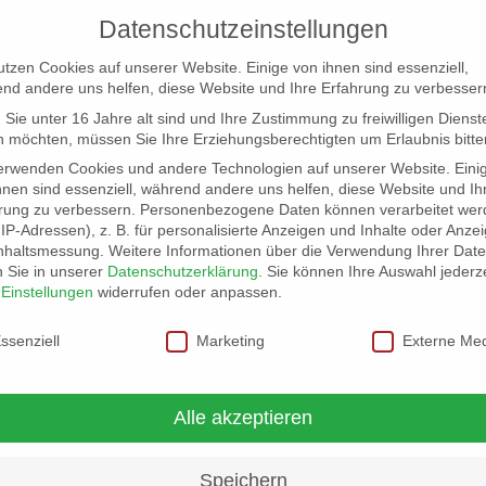
Datenschutzeinstellungen
utzen Cookies auf unserer Website. Einige von ihnen sind essenziell,
nd andere uns helfen, diese Website und Ihre Erfahrung zu verbesser
Sie unter 16 Jahre alt sind und Ihre Zustimmung zu freiwilligen Dienst
 möchten, müssen Sie Ihre Erziehungsberechtigten um Erlaubnis bitte
erwenden Cookies und andere Technologien auf unserer Website. Eini
hnen sind essenziell, während andere uns helfen, diese Website und Ih
rung zu verbessern.
Personenbezogene Daten können verarbeitet wer
NG
LOCATION SCOUT
ELB-LOCATION: PANORAMA LO
. IP-Adressen), z. B. für personalisierte Anzeigen und Inhalte oder Anze
nhaltsmessung.
Weitere Informationen über die Verwendung Ihrer Dat
n Sie in unserer
Datenschutzerklärung
.
Sie können Ihre Auswahl jederze
r
Einstellungen
widerrufen oder anpassen.
schutzeinstellungen
ssenziell
Marketing
Externe Me
Alle akzeptieren
Speichern