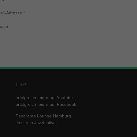
enziell (1)
zielle Cookies ermöglichen grundlegende Funktionen und sind für die einwandfre
ail-Adresse
*
ion der Website erforderlich.
Cookie-Informationen anzeigen
site
keting (1)
ting-Cookies werden von Drittanbietern oder Publishern verwendet, um personalis
ng anzuzeigen. Sie tun dies, indem sie Besucher über Websites hinweg verfolgen
Cookie-Informationen anzeigen
erne Medien (5)
Links
te von Videoplattformen und Social-Media-Plattformen werden standardmäßig block
Cookies von externen Medien akzeptiert werden, bedarf der Zugriff auf diese Inha
r manuellen Einwilligung mehr.
erfolgreich feiern auf Youtube
erfolgreich feiern auf Facebook
Cookie-Informationen anzeigen
ered by Borlabs Cookie
Datenschutzerklärung
Imp
Panorama Lounge Hamburg
Jazztrain Jazzfestival