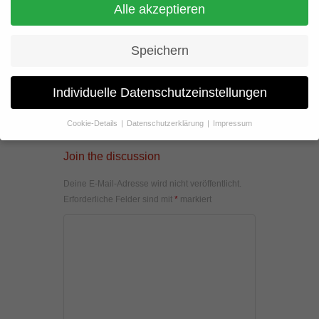
Alle akzeptieren
Speichern
Individuelle Datenschutzeinstellungen
Cookie-Details
Datenschutzerklärung
Impressum
Datenschutzeinstellungen
Join the discussion
Wenn Sie unter 16 Jahre alt sind und Ihre Zustimmung zu
freiwilligen Diensten geben möchten, müssen Sie Ihre
Deine E-Mail-Adresse wird nicht veröffentlicht.
Erziehungsberechtigten um Erlaubnis bitten.
Erforderliche Felder sind mit
*
markiert
Wir verwenden Cookies und andere Technologien auf unserer
Website. Einige von ihnen sind essenziell, während andere uns
helfen, diese Website und Ihre Erfahrung zu verbessern.
Personenbezogene Daten können verarbeitet werden (z. B. IP-
Adressen), z. B. für personalisierte Anzeigen und Inhalte oder
Anzeigen- und Inhaltsmessung.
Weitere Informationen über die
Verwendung Ihrer Daten finden Sie in unserer
Datenschutzerklärung
.
Hier finden Sie eine Übersicht über alle verwendeten Cookies. Sie