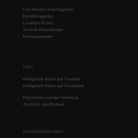
Inhalte von Videoplattformen und Social-Media-Plattformen werden
Full-Service-Eventagentur
standardmäßig blockiert. Wenn Cookies von externen Medien akzeptiert
Künstleragentur
werden, bedarf der Zugriff auf diese Inhalte keiner manuellen Einwilligung
Location-Scout
mehr.
Technik-Dienstleister
Cookie-Informationen anzeigen
Eventausstatter
powered by Borlabs Cookie
Datenschutzerklärung
Impressum
Links
erfolgreich feiern auf Youtube
erfolgreich feiern auf Facebook
Panorama Lounge Hamburg
Jazztrain Jazzfestival
Nachhaltigkeit leben!