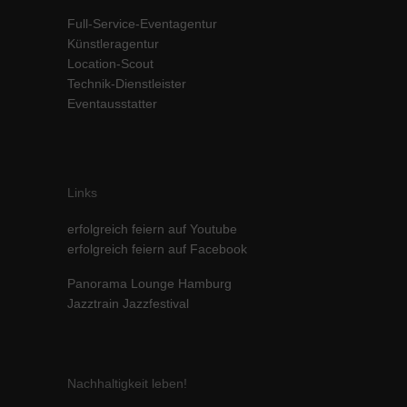
Inhalte von Videoplattformen und Social-Media-Plattformen werden
Full-Service-Eventagentur
standardmäßig blockiert. Wenn Cookies von externen Medien akzeptiert
Künstleragentur
werden, bedarf der Zugriff auf diese Inhalte keiner manuellen Einwilligung
Location-Scout
mehr.
Technik-Dienstleister
Cookie-Informationen anzeigen
Eventausstatter
powered by Borlabs Cookie
Datenschutzerklärung
Impressum
Links
erfolgreich feiern auf Youtube
erfolgreich feiern auf Facebook
Panorama Lounge Hamburg
Jazztrain Jazzfestival
Nachhaltigkeit leben!