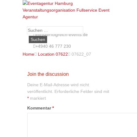
Suche
info@erfolgreich-events.de
nach:
+4940 46 777 230
Home

Location 07622

07622_07
Join the discussion
Deine E-Mail-Adresse wird nicht
veröffentlicht.
Erforderliche Felder sind mit
*
markiert
Kommentar
*