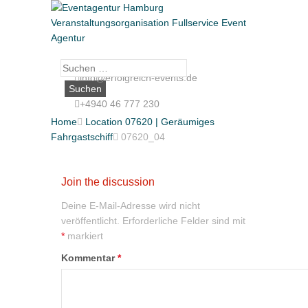
Suche
info@erfolgreich-events.de
nach:
+4940 46 777 230
Home

Location 07620 | Geräumiges
Fahrgastschiff

07620_04
Join the discussion
Deine E-Mail-Adresse wird nicht
veröffentlicht.
Erforderliche Felder sind mit
*
markiert
Kommentar
*