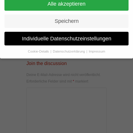
Alle akzeptieren
Speichern
Individuelle Datenschutzeinstellungen
Cookie-Details
Datenschutzerklärung
Impressum
Datenschutzeinstellungen
Join the discussion
Wenn Sie unter 16 Jahre alt sind und Ihre Zustimmung zu
freiwilligen Diensten geben möchten, müssen Sie Ihre
Deine E-Mail-Adresse wird nicht veröffentlicht.
Erziehungsberechtigten um Erlaubnis bitten.
Erforderliche Felder sind mit
*
markiert
Wir verwenden Cookies und andere Technologien auf unserer
Website. Einige von ihnen sind essenziell, während andere uns
helfen, diese Website und Ihre Erfahrung zu verbessern.
Personenbezogene Daten können verarbeitet werden (z. B. IP-
Adressen), z. B. für personalisierte Anzeigen und Inhalte oder
Anzeigen- und Inhaltsmessung.
Weitere Informationen über die
Verwendung Ihrer Daten finden Sie in unserer
Datenschutzerklärung
.
Hier finden Sie eine Übersicht über alle verwendeten Cookies. Sie