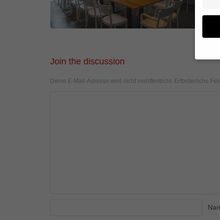
Join the discussion
Wenn 
Deine E-Mail-Adresse wird nicht veröffentlicht.
Erforderliche Fel
geben
Wir v
von i
Erfah
(z. B
und I
finde
Hier 
Einwi
anzei
Al
Na
Daten