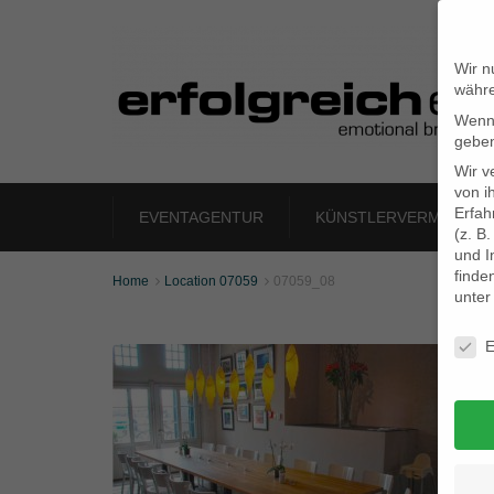
Wir n
währe
Wenn 
geben
Wir v
von i
Erfah
EVENTAGENTUR
KÜNSTLERVERMITTLU
(z. B
und I
finde
Home
Location 07059
07059_08


unte
Daten
E