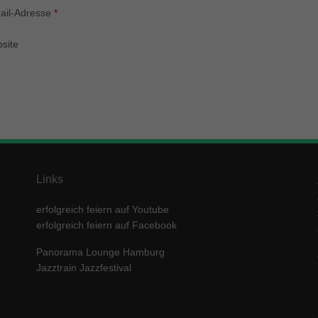
enziell (1)
ail-Adresse
*
zielle Cookies ermöglichen grundlegende Funktionen und sind für die einwandfre
ion der Website erforderlich.
site
Cookie-Informationen anzeigen
keting (1)
ting-Cookies werden von Drittanbietern oder Publishern verwendet, um personalis
ng anzuzeigen. Sie tun dies, indem sie Besucher über Websites hinweg verfolgen
Cookie-Informationen anzeigen
erne Medien (5)
Links
te von Videoplattformen und Social-Media-Plattformen werden standardmäßig block
erfolgreich feiern auf Youtube
Cookies von externen Medien akzeptiert werden, bedarf der Zugriff auf diese Inha
r manuellen Einwilligung mehr.
erfolgreich feiern auf Facebook
Cookie-Informationen anzeigen
Panorama Lounge Hamburg
ered by Borlabs Cookie
Datenschutzerklärung
Imp
Jazztrain Jazzfestival