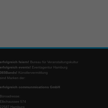
ie
Marketing
ierte
.
Externe Medien
erfolgreich feiern!
Bureau für Veranstaltungskultur
iert.
erfolgreich events!
Eventagentur Hamburg
lte
365Bands!
Künstlervermittlung
sind Marken der:
erfolgreich communmications GmbH
ressum
Büroadresse:
Elbchaussee 574
22587 Hamburg