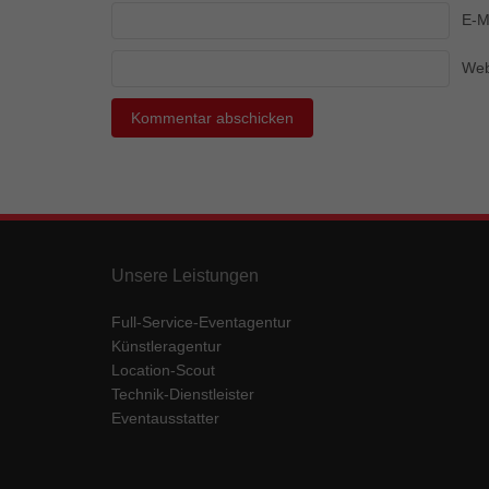
Ess
E-M
Essen
Funkt
Web
Mar
Marke
Werbu
Ext
Unsere Leistungen
Inhal
Full-Service-Eventagentur
Wenn 
keine
Künstleragentur
Location-Scout
Technik-Dienstleister
pow
Eventausstatter