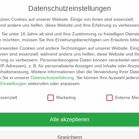
Datenschutzeinstellungen
utzen Cookies auf unserer Website. Einige von ihnen sind essenziell,
nd andere uns helfen, diese Website und Ihre Erfahrung zu verbesser
Sie unter 16 Jahre alt sind und Ihre Zustimmung zu freiwilligen Dienst
 möchten, müssen Sie Ihre Erziehungsberechtigten um Erlaubnis bitte
erwenden Cookies und andere Technologien auf unserer Website. Eini
hnen sind essenziell, während andere uns helfen, diese Website und Ih
rung zu verbessern.
Personenbezogene Daten können verarbeitet wer
NG
LOCATION SCOUT
ELB-LOCATION: PANORAMA LO
. IP-Adressen), z. B. für personalisierte Anzeigen und Inhalte oder Anze
nhaltsmessung.
Weitere Informationen über die Verwendung Ihrer Dat
n Sie in unserer
Datenschutzerklärung
.
Sie können Ihre Auswahl jederze
r
Einstellungen
widerrufen oder anpassen.
schutzeinstellungen
ssenziell
Marketing
Externe Me
Alle akzeptieren
Speichern