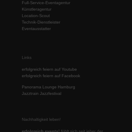
Full-Service-Eventagentur
Inhalte von Videoplattformen und Social-Media-Plattformen werden
Künstleragentur
standardmäßig blockiert. Wenn Cookies von externen Medien akzeptiert
Location-Scout
werden, bedarf der Zugriff auf diese Inhalte keiner manuellen Einwilligung
Technik-Dienstleister
mehr.
Eventausstatter
Cookie-Informationen anzeigen
powered by Borlabs Cookie
Datenschutzerklärung
Impressum
Links
erfolgreich feiern auf Youtube
erfolgreich feiern auf Facebook
Panorama Lounge Hamburg
Jazztrain Jazzfestival
Nachhaltigkeit leben!
erfolgreich events!
fühlt sich seit jeher der