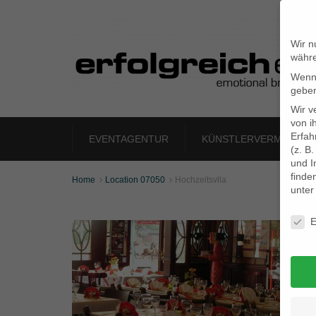
Wir n
währe
Wenn 
geben
Wir v
von i
Erfah
EVENTAGENTUR
KÜNSTLERVERMITTLU
(z. B
und I
finde
Home
Location 07050
Hochzeitsvlla


unte
Daten
E