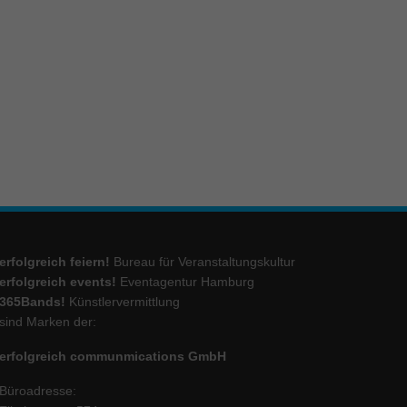
ie
Marketing
ierte
.
Externe Medien
iert.
erfolgreich feiern!
Bureau für Veranstaltungskultur
lte
erfolgreich events!
Eventagentur Hamburg
365Bands!
Künstlervermittlung
sind Marken der:
ressum
erfolgreich communmications GmbH
Büroadresse: