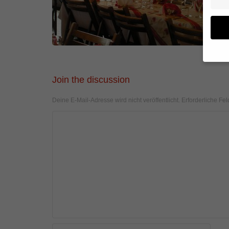
Wenn 
Join the discussion
geben
Deine E-Mail-Adresse wird nicht veröffentlicht.
Erforderliche Fel
Wir v
von i
Erfah
(z. B
und I
finde
Hier 
Einwi
anzei
Al
Daten