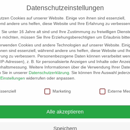
Datenschutzeinstellungen
utzen Cookies auf unserer Website. Einige von ihnen sind essenziell,
nd andere uns helfen, diese Website und Ihre Erfahrung zu verbesser
Sie unter 16 Jahre alt sind und Ihre Zustimmung zu freiwilligen Dienst
 möchten, müssen Sie Ihre Erziehungsberechtigten um Erlaubnis bitte
erwenden Cookies und andere Technologien auf unserer Website. Eini
hnen sind essenziell, während andere uns helfen, diese Website und Ih
rung zu verbessern.
Personenbezogene Daten können verarbeitet wer
NG
LOCATION SCOUT
ELB-LOCATION: PANORAMA LO
. IP-Adressen), z. B. für personalisierte Anzeigen und Inhalte oder Anze
nhaltsmessung.
Weitere Informationen über die Verwendung Ihrer Dat
n Sie in unserer
Datenschutzerklärung
.
Sie können Ihre Auswahl jederze
r
Einstellungen
widerrufen oder anpassen.
schutzeinstellungen
ssenziell
Marketing
Externe Me
Alle akzeptieren
Speichern