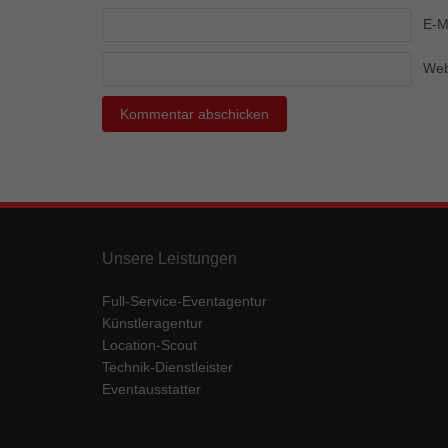
Ess
E-M
Essen
Funkt
Web
Mar
Marke
Werbu
Ext
Unsere Leistungen
Inhal
Wenn 
Full-Service-Eventagentur
keine
Künstleragentur
Location-Scout
Technik-Dienstleister
pow
Eventausstatter