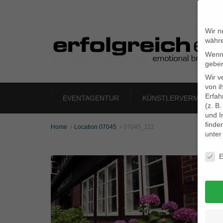
Wir n
währe
Wenn 
geben
Wir v
von i
Erfah
EVENTAGENTUR
KÜNSTLERVERMITTLU
(z. B
und I
finde
Home
Location 07045
07045_112


unte
Daten
E