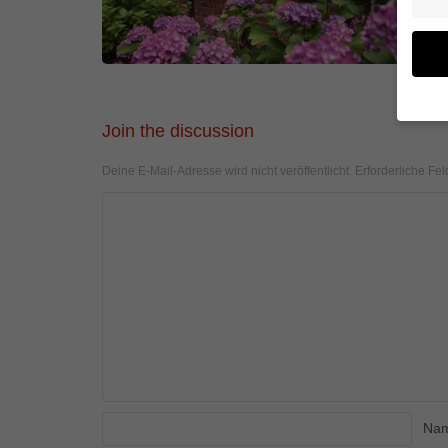
Join the discussion
Wenn 
geben
Deine E-Mail-Adresse wird nicht veröffentlicht.
Erforderliche Fel
Wir v
von i
Erfah
(z. B
und I
finde
Hier 
Einwi
anzei
Al
Na
Daten