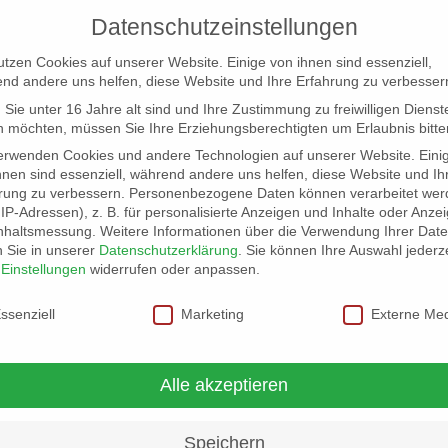
Datenschutzeinstellungen
utzen Cookies auf unserer Website. Einige von ihnen sind essenziell,
nd andere uns helfen, diese Website und Ihre Erfahrung zu verbesser
Sie unter 16 Jahre alt sind und Ihre Zustimmung zu freiwilligen Dienst
 möchten, müssen Sie Ihre Erziehungsberechtigten um Erlaubnis bitte
erwenden Cookies und andere Technologien auf unserer Website. Eini
hnen sind essenziell, während andere uns helfen, diese Website und Ih
rung zu verbessern.
Personenbezogene Daten können verarbeitet wer
NG
LOCATION SCOUT
ELB-LOCATION: PANORAMA LO
. IP-Adressen), z. B. für personalisierte Anzeigen und Inhalte oder Anze
nhaltsmessung.
Weitere Informationen über die Verwendung Ihrer Dat
n Sie in unserer
Datenschutzerklärung
.
Sie können Ihre Auswahl jederze
r
Einstellungen
widerrufen oder anpassen.
schutzeinstellungen
ssenziell
Marketing
Externe Me
Alle akzeptieren
Speichern