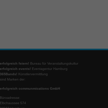
ie
Marketing
ierte
.
Externe Medien
erfolgreich feiern!
Bureau für Veranstaltungskultur
iert.
erfolgreich events!
Eventagentur Hamburg
lte
365Bands!
Künstlervermittlung
sind Marken der:
erfolgreich communmications GmbH
ressum
Büroadresse:
Elbchaussee 574