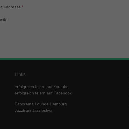
enziell (1)
ail-Adresse
*
zielle Cookies ermöglichen grundlegende Funktionen und sind für die einwandfre
ion der Website erforderlich.
site
Cookie-Informationen anzeigen
keting (1)
ting-Cookies werden von Drittanbietern oder Publishern verwendet, um personalis
ng anzuzeigen. Sie tun dies, indem sie Besucher über Websites hinweg verfolgen
Cookie-Informationen anzeigen
erne Medien (5)
Links
te von Videoplattformen und Social-Media-Plattformen werden standardmäßig block
Cookies von externen Medien akzeptiert werden, bedarf der Zugriff auf diese Inha
erfolgreich feiern auf Youtube
r manuellen Einwilligung mehr.
erfolgreich feiern auf Facebook
Cookie-Informationen anzeigen
Panorama Lounge Hamburg
ered by Borlabs Cookie
Datenschutzerklärung
Imp
Jazztrain Jazzfestival