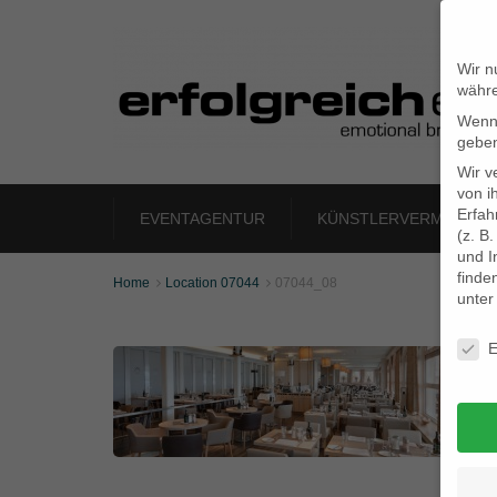
Wir n
währe
Wenn 
geben
Wir v
von i
Erfah
EVENTAGENTUR
KÜNSTLERVERMITTLU
(z. B
und I
finde
Home
Location 07044
07044_08


unte
Daten
E