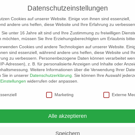
Datenschutzeinstellungen
utzen Cookies auf unserer Website. Einige von ihnen sind essenziell,
nd andere uns helfen, diese Website und Ihre Erfahrung zu verbesser
Sie unter 16 Jahre alt sind und Ihre Zustimmung zu freiwilligen Dienst
 möchten, müssen Sie Ihre Erziehungsberechtigten um Erlaubnis bitte
erwenden Cookies und andere Technologien auf unserer Website. Eini
hnen sind essenziell, während andere uns helfen, diese Website und Ih
rung zu verbessern.
Personenbezogene Daten können verarbeitet wer
NG
LOCATION SCOUT
ELB-LOCATION: PANORAMA LO
. IP-Adressen), z. B. für personalisierte Anzeigen und Inhalte oder Anze
nhaltsmessung.
Weitere Informationen über die Verwendung Ihrer Dat
n Sie in unserer
Datenschutzerklärung
.
Sie können Ihre Auswahl jederze
r
Einstellungen
widerrufen oder anpassen.
schutzeinstellungen
ssenziell
Marketing
Externe Me
Alle akzeptieren
Speichern