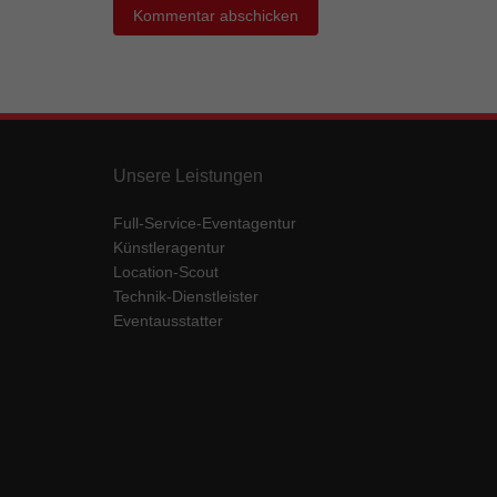
Ess
Essen
Funkt
Mar
Unsere Leistungen
Marke
Werbu
Full-Service-Eventagentur
Künstleragentur
Ext
Location-Scout
Technik-Dienstleister
Inhal
Eventausstatter
Wenn 
keine
pow