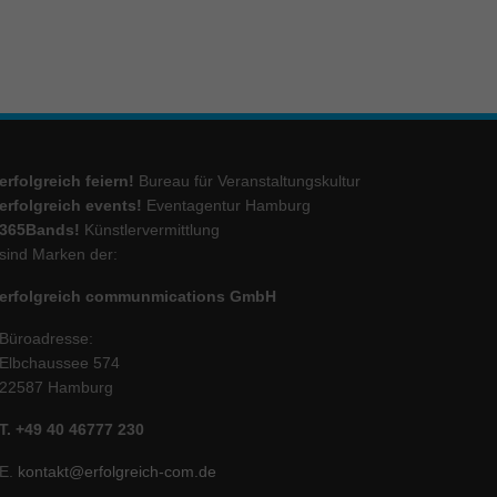
ie
Marketing
ierte
erfolgreich feiern!
Bureau für Veranstaltungskultur
.
erfolgreich events!
Eventagentur Hamburg
365Bands!
Künstlervermittlung
sind Marken der:
Externe Medien
erfolgreich communmications GmbH
iert.
lte
Büroadresse:
Elbchaussee 574
22587 Hamburg
ressum
T. +49 40 46777 230
E.
kontakt@erfolgreich-com.de