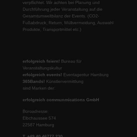
verpflichtet. Wir achten bei Planung und
Durchführung jeder Veranstaltung auf die
Gesamtumweltbilanz der Events. (CO2-
Fußabdruck, Return, Müllvermeidung, Auswahl
Produkte, Transportmittel etc.)
erfolgreich feiern!
Bureau für
Veranstaltungskultur
erfolgreich events!
Eventagentur Hamburg
365Bands!
Künstlervermittlung
sind Marken der:
erfolgreich communmications GmbH
Büroadresse:
Elbchaussee 574
22587 Hamburg
T. +49 40 46777 230