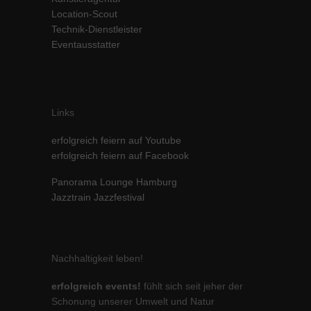
Location-Scout
Inhalte von Videoplattformen und Social-Media-Plattformen werden
standardmäßig blockiert. Wenn Cookies von externen Medien akzeptiert
Technik-Dienstleister
werden, bedarf der Zugriff auf diese Inhalte keiner manuellen Einwilligung
Eventausstatter
mehr.
Cookie-Informationen anzeigen
powered by Borlabs Cookie
Datenschutzerklärung
Impressum
Links
erfolgreich feiern auf Youtube
erfolgreich feiern auf Facebook
Panorama Lounge Hamburg
Jazztrain Jazzfestival
Nachhaltigkeit leben!
erfolgreich events!
fühlt sich seit jeher der
Schonung unserer Umwelt und Natur