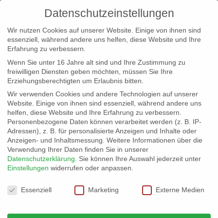
Datenschutzeinstellungen
Wir nutzen Cookies auf unserer Website. Einige von ihnen sind
essenziell, während andere uns helfen, diese Website und Ihre
Erfahrung zu verbessern.
Wenn Sie unter 16 Jahre alt sind und Ihre Zustimmung zu
freiwilligen Diensten geben möchten, müssen Sie Ihre
Erziehungsberechtigten um Erlaubnis bitten.
Wir verwenden Cookies und andere Technologien auf unserer
info@erfolgreich-events.de
Website. Einige von ihnen sind essenziell, während andere uns
helfen, diese Website und Ihre Erfahrung zu verbessern.
+4940 46 777 230
Personenbezogene Daten können verarbeitet werden (z. B. IP-
Adressen), z. B. für personalisierte Anzeigen und Inhalte oder
Anzeigen- und Inhaltsmessung.
Weitere Informationen über die
Verwendung Ihrer Daten finden Sie in unserer
Datenschutzerklärung
.
Sie können Ihre Auswahl jederzeit unter
Einstellungen
widerrufen oder anpassen.
Home
Location 07042 Industriedesign


Datenschutzeinstellungen
07042_gr_001
Essenziell
Marketing
Externe Medien