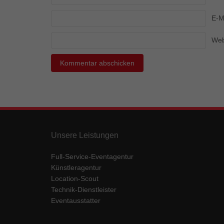
Ess
E-M
Essen
Funkt
Web
Mar
Marke
Werbu
Ext
Unsere Leistungen
Inhal
Wenn 
keine
Full-Service-Eventagentur
Künstleragentur
Location-Scout
pow
Technik-Dienstleister
Eventausstatter