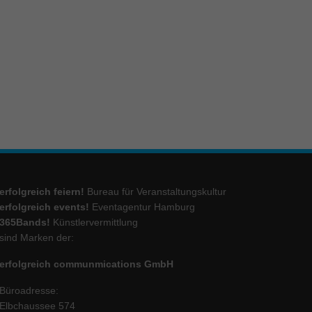
ie
Marketing
ierte
.
Externe Medien
erfolgreich feiern!
Bureau für Veranstaltungskultur
iert.
lte
erfolgreich events!
Eventagentur Hamburg
365Bands!
Künstlervermittlung
sind Marken der:
ressum
erfolgreich communmications GmbH
Büroadresse:
Elbchaussee 574