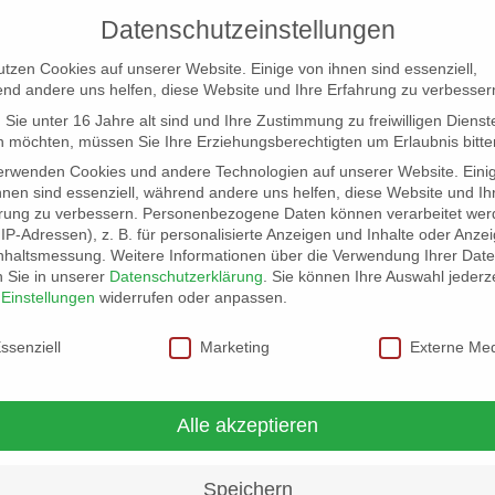
Datenschutzeinstellungen
utzen Cookies auf unserer Website. Einige von ihnen sind essenziell,
nd andere uns helfen, diese Website und Ihre Erfahrung zu verbesser
Sie unter 16 Jahre alt sind und Ihre Zustimmung zu freiwilligen Dienst
 möchten, müssen Sie Ihre Erziehungsberechtigten um Erlaubnis bitte
erwenden Cookies und andere Technologien auf unserer Website. Eini
hnen sind essenziell, während andere uns helfen, diese Website und Ih
rung zu verbessern.
Personenbezogene Daten können verarbeitet wer
NG
LOCATION SCOUT
ELB-LOCATION: PANORAMA LO
. IP-Adressen), z. B. für personalisierte Anzeigen und Inhalte oder Anze
nhaltsmessung.
Weitere Informationen über die Verwendung Ihrer Dat
n Sie in unserer
Datenschutzerklärung
.
Sie können Ihre Auswahl jederze
r
Einstellungen
widerrufen oder anpassen.
schutzeinstellungen
ssenziell
Marketing
Externe Me
Alle akzeptieren
Speichern