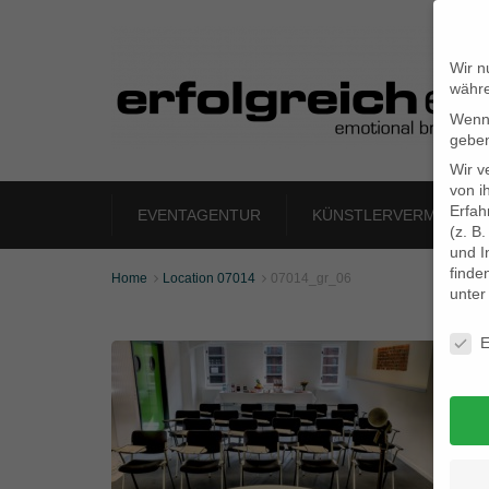
Wir n
währe
Wenn 
geben
Wir v
von i
Erfah
EVENTAGENTUR
KÜNSTLERVERMITTLU
(z. B
und I
finde
Home
Location 07014
07014_gr_06


unte
Daten
E