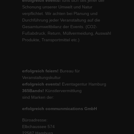
erfolgreich events!
fühlt sich seit jeher der
Schonung unserer Umwelt und Natur
verpflichtet. Wir achten bei Planung und
Durchführung jeder Veranstaltung auf die
Gesamtumweltbilanz der Events. (CO2-
Fußabdruck, Return, Müllvermeidung, Auswahl
Produkte, Transportmittel etc.)
erfolgreich feiern!
Bureau für
Veranstaltungskultur
erfolgreich events!
Eventagentur Hamburg
365Bands!
Künstlervermittlung
sind Marken der:
erfolgreich communmications GmbH
Büroadresse:
Elbchaussee 574
22587 Hamburg