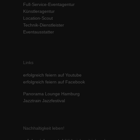
Full-Service-Eventagentur
Inhalte von Videoplattformen und Social-Media-Plattformen werden
Künstleragentur
standardmäßig blockiert. Wenn Cookies von externen Medien akzeptiert
werden, bedarf der Zugriff auf diese Inhalte keiner manuellen Einwilligung
Location-Scout
mehr.
Technik-Dienstleister
Eventausstatter
Cookie-Informationen anzeigen
powered by Borlabs Cookie
Datenschutzerklärung
Impressum
Links
erfolgreich feiern auf Youtube
erfolgreich feiern auf Facebook
Panorama Lounge Hamburg
Jazztrain Jazzfestival
Nachhaltigkeit leben!