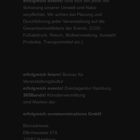
erfolgreich events!
fühlt sich seit jeher der
Schonung unserer Umwelt und Natur
verpflichtet. Wir achten bei Planung und
Durchführung jeder Veranstaltung auf die
Gesamtumweltbilanz der Events. (CO2-
Fußabdruck, Return, Müllvermeidung, Auswahl
Produkte, Transportmittel etc.)
erfolgreich feiern!
Bureau für
Veranstaltungskultur
erfolgreich events!
Eventagentur Hamburg
365Bands!
Künstlervermittlung
sind Marken der:
erfolgreich communmications GmbH
Büroadresse:
Elbchaussee 574
22587 Hamburg