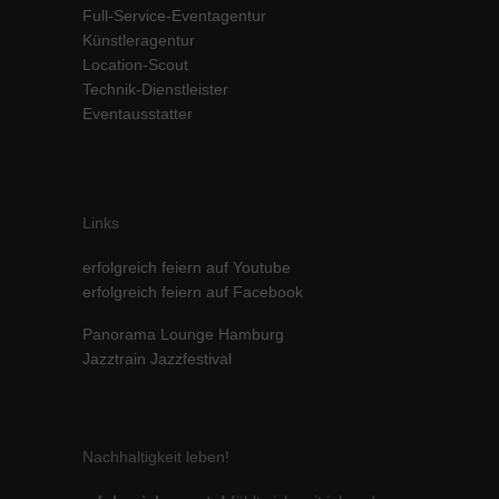
Full-Service-Eventagentur
Inhalte von Videoplattformen und Social-Media-Plattformen werden
Künstleragentur
standardmäßig blockiert. Wenn Cookies von externen Medien akzeptiert
werden, bedarf der Zugriff auf diese Inhalte keiner manuellen Einwilligung
Location-Scout
mehr.
Technik-Dienstleister
Eventausstatter
Cookie-Informationen anzeigen
powered by Borlabs Cookie
Datenschutzerklärung
Impressum
Links
erfolgreich feiern auf Youtube
erfolgreich feiern auf Facebook
Panorama Lounge Hamburg
Jazztrain Jazzfestival
Nachhaltigkeit leben!