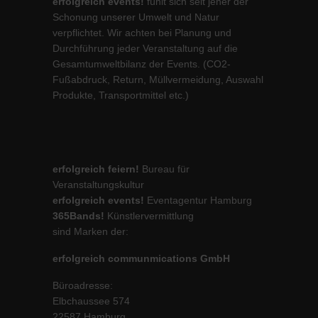
erfolgreich events!
fühlt sich seit jeher der
Schonung unserer Umwelt und Natur
verpflichtet. Wir achten bei Planung und
Durchführung jeder Veranstaltung auf die
Gesamtumweltbilanz der Events. (CO2-
Fußabdruck, Return, Müllvermeidung, Auswahl
Produkte, Transportmittel etc.)
erfolgreich feiern!
Bureau für
Veranstaltungskultur
erfolgreich events!
Eventagentur Hamburg
365Bands!
Künstlervermittlung
sind Marken der:
erfolgreich communmications GmbH
Büroadresse:
Elbchaussee 574
22587 Hamburg