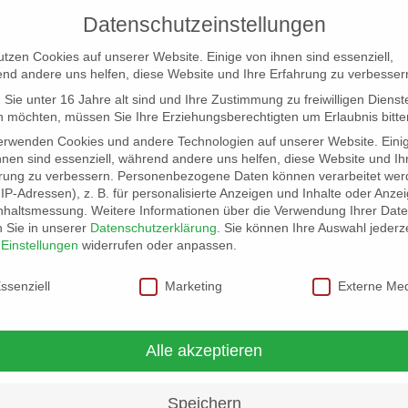
Datenschutzeinstellungen
utzen Cookies auf unserer Website. Einige von ihnen sind essenziell,
nd andere uns helfen, diese Website und Ihre Erfahrung zu verbesser
Sie unter 16 Jahre alt sind und Ihre Zustimmung zu freiwilligen Dienst
 möchten, müssen Sie Ihre Erziehungsberechtigten um Erlaubnis bitte
erwenden Cookies und andere Technologien auf unserer Website. Eini
hnen sind essenziell, während andere uns helfen, diese Website und Ih
rung zu verbessern.
Personenbezogene Daten können verarbeitet wer
NG
LOCATION SCOUT
ELB-LOCATION: PANORAMA LO
. IP-Adressen), z. B. für personalisierte Anzeigen und Inhalte oder Anze
nhaltsmessung.
Weitere Informationen über die Verwendung Ihrer Dat
n Sie in unserer
Datenschutzerklärung
.
Sie können Ihre Auswahl jederze
r
Einstellungen
widerrufen oder anpassen.
schutzeinstellungen
ssenziell
Marketing
Externe Me
Alle akzeptieren
Speichern