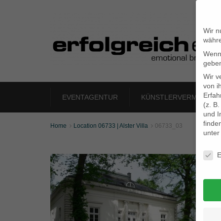
Wir n
währe
Wenn 
geben
Wir v
von i
Erfah
EVENTAGENTUR
KÜNSTLERVERMITTLU
(z. B
und I
finde
Home
Location 06733 | Alster Villa
06733_03


unte
Daten
E