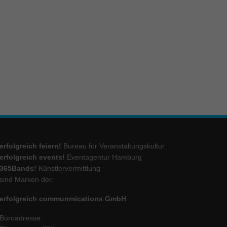
ie
Marketing
ierte
.
Externe Medien
iert.
erfolgreich feiern!
Bureau für Veranstaltungskultur
lte
erfolgreich events!
Eventagentur Hamburg
365Bands!
Künstlervermittlung
sind Marken der:
ressum
erfolgreich communmications GmbH
Büroadresse: