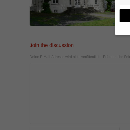
Wenn 
Join the discussion
geben
Deine E-Mail-Adresse wird nicht veröffentlicht.
Erforderliche Fel
Wir v
von i
Erfah
(z. B
und I
finde
Hier 
Einwi
anzei
Al
Daten