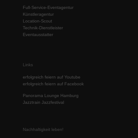
Inhalte von Videoplattformen und Social-Media-Plattformen werden
Full-Service-Eventagentur
standardmäßig blockiert. Wenn Cookies von externen Medien akzeptiert
Künstleragentur
werden, bedarf der Zugriff auf diese Inhalte keiner manuellen Einwilligung
Location-Scout
mehr.
Technik-Dienstleister
Cookie-Informationen anzeigen
Eventausstatter
powered by Borlabs Cookie
Datenschutzerklärung
Impressum
Links
erfolgreich feiern auf Youtube
erfolgreich feiern auf Facebook
Panorama Lounge Hamburg
Jazztrain Jazzfestival
Nachhaltigkeit leben!