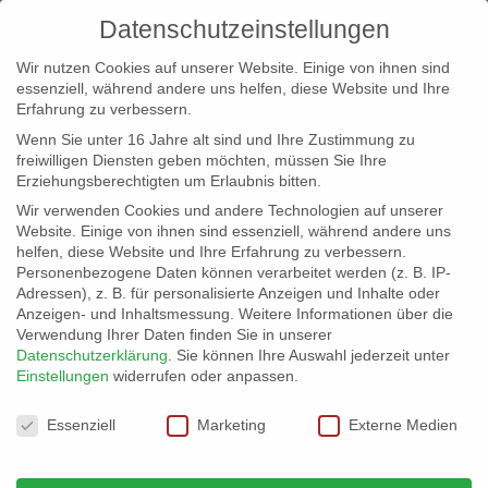
Datenschutzeinstellungen
Wir nutzen Cookies auf unserer Website. Einige von ihnen sind
essenziell, während andere uns helfen, diese Website und Ihre
Erfahrung zu verbessern.
Wenn Sie unter 16 Jahre alt sind und Ihre Zustimmung zu
freiwilligen Diensten geben möchten, müssen Sie Ihre
Erziehungsberechtigten um Erlaubnis bitten.
Wir verwenden Cookies und andere Technologien auf unserer
info@erfolgreich-events.de
Website. Einige von ihnen sind essenziell, während andere uns
helfen, diese Website und Ihre Erfahrung zu verbessern.
+4940 46 777 230
Personenbezogene Daten können verarbeitet werden (z. B. IP-
Adressen), z. B. für personalisierte Anzeigen und Inhalte oder
Anzeigen- und Inhaltsmessung.
Weitere Informationen über die
Verwendung Ihrer Daten finden Sie in unserer
Datenschutzerklärung
.
Sie können Ihre Auswahl jederzeit unter
Einstellungen
widerrufen oder anpassen.
Home
Location 06730 | Glaspalast am Hafen


Datenschutzeinstellungen
07630_03
Essenziell
Marketing
Externe Medien