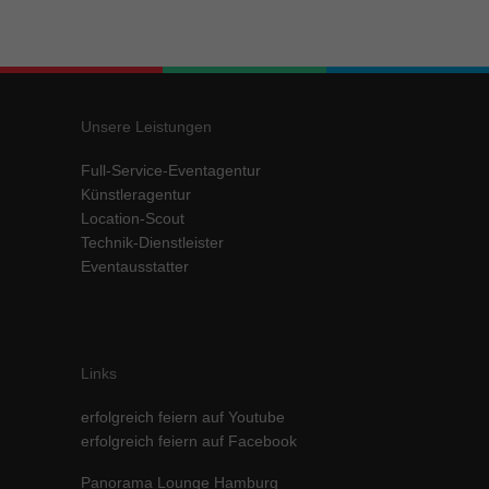
Inhalte von Videoplattformen und Social-Media-Plattformen werden
standardmäßig blockiert. Wenn Cookies von externen Medien akzeptiert
werden, bedarf der Zugriff auf diese Inhalte keiner manuellen Einwilligung
mehr.
Cookie-Informationen anzeigen
Unsere Leistungen
powered by Borlabs Cookie
Datenschutzerklärung
Impressum
Full-Service-Eventagentur
Künstleragentur
Location-Scout
Technik-Dienstleister
Eventausstatter
Links
erfolgreich feiern auf Youtube
erfolgreich feiern auf Facebook
Panorama Lounge Hamburg