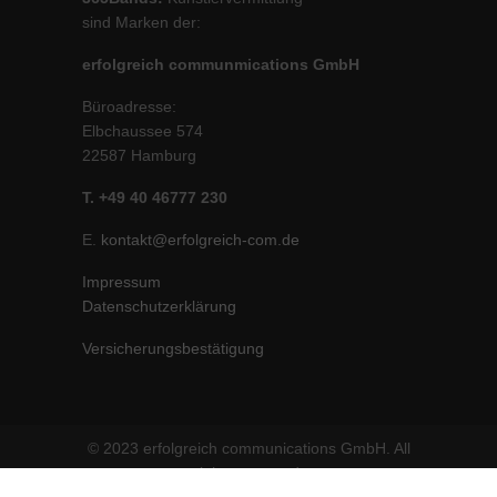
sind Marken der:
erfolgreich communmications GmbH
Büroadresse:
Elbchaussee 574
22587 Hamburg
T. +49 40 46777 230
E.
kontakt@erfolgreich-com.de
Impressum
Datenschutzerklärung
Versicherungsbestätigung
© 2023 erfolgreich communications GmbH. All
rights reserved.