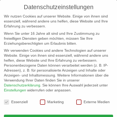
Datenschutzeinstellungen
Wir nutzen Cookies auf unserer Website. Einige von ihnen sind
essenziell, während andere uns helfen, diese Website und Ihre
Erfahrung zu verbessern.
Wenn Sie unter 16 Jahre alt sind und Ihre Zustimmung zu
freiwilligen Diensten geben möchten, müssen Sie Ihre
Erziehungsberechtigten um Erlaubnis bitten.
Wir verwenden Cookies und andere Technologien auf unserer
info@erfolgreich-events.de
Website. Einige von ihnen sind essenziell, während andere uns
helfen, diese Website und Ihre Erfahrung zu verbessern.
+4940 46 777 230
Personenbezogene Daten können verarbeitet werden (z. B. IP-
Adressen), z. B. für personalisierte Anzeigen und Inhalte oder
Anzeigen- und Inhaltsmessung.
Weitere Informationen über die
Verwendung Ihrer Daten finden Sie in unserer
Datenschutzerklärung
.
Sie können Ihre Auswahl jederzeit unter
Einstellungen
widerrufen oder anpassen.
Home
Location 06730 | Glaspalast am Hafen


Datenschutzeinstellungen
07630_01
Essenziell
Marketing
Externe Medien