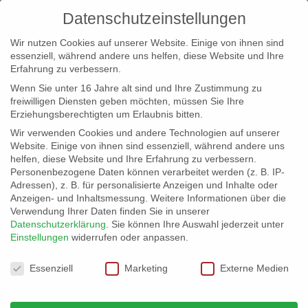
Datenschutzeinstellungen
Wir nutzen Cookies auf unserer Website. Einige von ihnen sind
essenziell, während andere uns helfen, diese Website und Ihre
Erfahrung zu verbessern.
Wenn Sie unter 16 Jahre alt sind und Ihre Zustimmung zu
freiwilligen Diensten geben möchten, müssen Sie Ihre
Erziehungsberechtigten um Erlaubnis bitten.
Wir verwenden Cookies und andere Technologien auf unserer
info@erfolgreich-events.de
Website. Einige von ihnen sind essenziell, während andere uns
helfen, diese Website und Ihre Erfahrung zu verbessern.
+4940 46 777 230
Personenbezogene Daten können verarbeitet werden (z. B. IP-
Adressen), z. B. für personalisierte Anzeigen und Inhalte oder
Anzeigen- und Inhaltsmessung.
Weitere Informationen über die
Verwendung Ihrer Daten finden Sie in unserer
Datenschutzerklärung
.
Sie können Ihre Auswahl jederzeit unter
Einstellungen
widerrufen oder anpassen.
Home
Location 06730 | Glaspalast am Hafen


Datenschutzeinstellungen
06730_gr_001.jpg
Essenziell
Marketing
Externe Medien