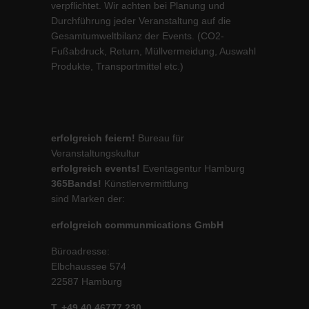
verpflichtet. Wir achten bei Planung und
Durchführung jeder Veranstaltung auf die
Gesamtumweltbilanz der Events. (CO2-
Fußabdruck, Return, Müllvermeidung, Auswahl
Produkte, Transportmittel etc.)
erfolgreich feiern!
Bureau für
Veranstaltungskultur
erfolgreich events!
Eventagentur Hamburg
365Bands!
Künstlervermittlung
sind Marken der:
erfolgreich communmications GmbH
Büroadresse:
Elbchaussee 574
22587 Hamburg
T. +49 40 46777 230