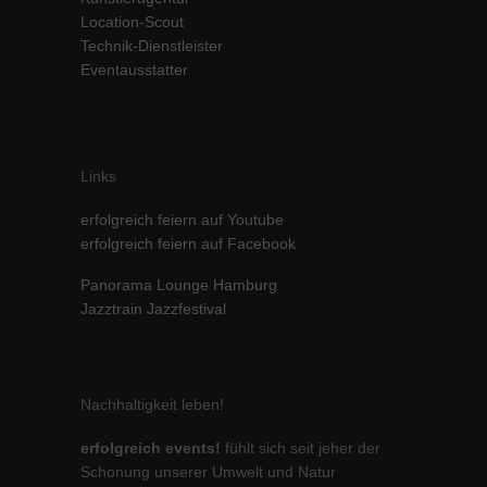
Location-Scout
Inhalte von Videoplattformen und Social-Media-Plattformen werden
standardmäßig blockiert. Wenn Cookies von externen Medien akzeptiert
Technik-Dienstleister
werden, bedarf der Zugriff auf diese Inhalte keiner manuellen Einwilligung
Eventausstatter
mehr.
Cookie-Informationen anzeigen
powered by Borlabs Cookie
Datenschutzerklärung
Impressum
Links
erfolgreich feiern auf Youtube
erfolgreich feiern auf Facebook
Panorama Lounge Hamburg
Jazztrain Jazzfestival
Nachhaltigkeit leben!
erfolgreich events!
fühlt sich seit jeher der
Schonung unserer Umwelt und Natur