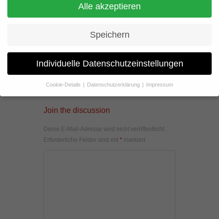
Alle akzeptieren
Speichern
Individuelle Datenschutzeinstellungen
Cookie-Details
Datenschutzerklärung
Impressum
Datenschutzeinstellungen
Join the discussion
Wenn Sie unter 16 Jahre alt sind und Ihre Zustimmung zu
freiwilligen Diensten geben möchten, müssen Sie Ihre
Deine E-Mail-Adresse wird nicht veröffentlicht.
Erziehungsberechtigten um Erlaubnis bitten.
Erforderliche Felder sind mit
*
markiert
Wir verwenden Cookies und andere Technologien auf unserer
Website. Einige von ihnen sind essenziell, während andere uns
helfen, diese Website und Ihre Erfahrung zu verbessern.
Personenbezogene Daten können verarbeitet werden (z. B. IP-
Adressen), z. B. für personalisierte Anzeigen und Inhalte oder
Anzeigen- und Inhaltsmessung.
Weitere Informationen über die
Verwendung Ihrer Daten finden Sie in unserer
Datenschutzerklärung
.
Hier finden Sie eine Übersicht über alle verwendeten Cookies. Sie