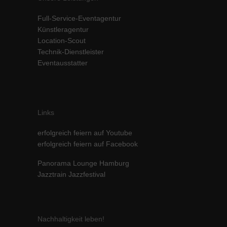
Inhalte von Videoplattformen und Social-Media-Plattformen werden
Full-Service-Eventagentur
standardmäßig blockiert. Wenn Cookies von externen Medien akzeptiert
werden, bedarf der Zugriff auf diese Inhalte keiner manuellen Einwilligung
Künstleragentur
mehr.
Location-Scout
Technik-Dienstleister
Cookie-Informationen anzeigen
Eventausstatter
powered by Borlabs Cookie
Datenschutzerklärung
Impressum
Links
erfolgreich feiern auf Youtube
erfolgreich feiern auf Facebook
Panorama Lounge Hamburg
Jazztrain Jazzfestival
Nachhaltigkeit leben!