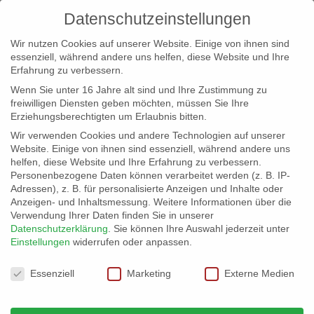
Datenschutzeinstellungen
Wir nutzen Cookies auf unserer Website. Einige von ihnen sind
essenziell, während andere uns helfen, diese Website und Ihre
Erfahrung zu verbessern.
Wenn Sie unter 16 Jahre alt sind und Ihre Zustimmung zu
freiwilligen Diensten geben möchten, müssen Sie Ihre
Erziehungsberechtigten um Erlaubnis bitten.
Wir verwenden Cookies und andere Technologien auf unserer
info@erfolgreich-events.de
Website. Einige von ihnen sind essenziell, während andere uns
helfen, diese Website und Ihre Erfahrung zu verbessern.
+4940 46 777 230
Personenbezogene Daten können verarbeitet werden (z. B. IP-
Adressen), z. B. für personalisierte Anzeigen und Inhalte oder
Anzeigen- und Inhaltsmessung.
Weitere Informationen über die
Verwendung Ihrer Daten finden Sie in unserer
Datenschutzerklärung
.
Sie können Ihre Auswahl jederzeit unter
Einstellungen
widerrufen oder anpassen.
Home
Location 06730 | Glaspalast am Hafen


Datenschutzeinstellungen
06730_02
Essenziell
Marketing
Externe Medien